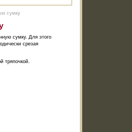
ую сумку
у
нную сумку. Для этого
иодически срезая
й тряпочкой.