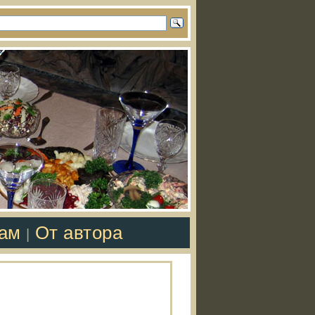
там
От автора
|