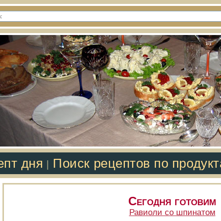
епт дня
Поиск рецептов по продук
|
Сегодня готовим
Равиоли со шпинатом