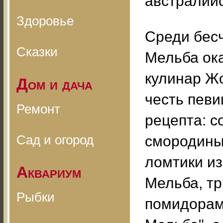
австралийс
Здоровье
Среди бес
Сказки
Мельба ок
кулинар Ж
Дом и дача
честь пев
Ремонт
рецепта: с
Сад и огород
смородины,
ломтики из
Аквариум
Мельба, т
Рыбки
помидорами