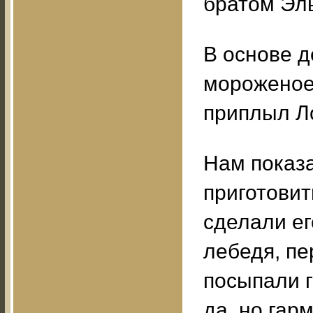
братом Эль
В основе 
мороженое 
приплыл Л
Нам показ
приготовит
сделали ег
лебедя, п
посыпали г
да, но гар