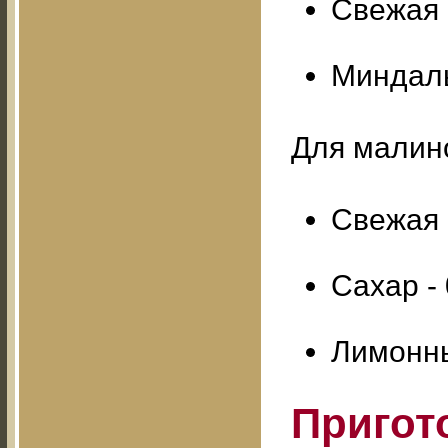
Свежая
Миндаль
Для малино
Свежая 
Сахар - 0
Лимонный
Пригот