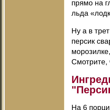
прямо на г
льда «лод
Ну а в тре
персик сва
морозилке,
Смотрите, 
Ингред
"Перси
На 6 порци