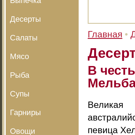
Выпечка
Десерты
Главная
•
Салаты
Десерт
Мясо
В чест
Рыба
Мельб
Супы
Великая
Гарниры
австралий
певица Хе
Овощи