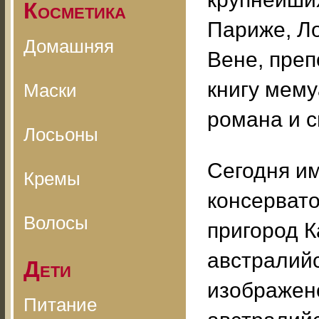
Косметика
Париже, Ло
Домашняя
Вене, преп
книгу мему
Маски
романа и с
Лосьоны
Сегодня и
Кремы
консервато
Волосы
пригород К
австралийс
Дети
изображено
Питание