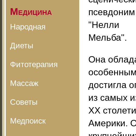
Медицина
псевдоним
"Нелли
Народная
Мельба".
Диеты
Она облад
Фитотерапия
особенным 
Массаж
достигла о
из самых и
Советы
ХХ столети
Медпоиск
Америки. О
крупнейших