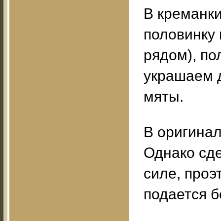
В креманк
половинку 
рядом), п
украшаем 
мяты.
В оригинал
Однако сде
силе, проэ
подается б