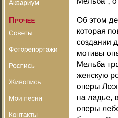
Мельба", о
Аквариум
Прочее
Об этом де
которая по
Советы
создании 
Фоторепортажи
мотивы опе
Мельба тр
Роспись
женскую ро
Живопись
оперы Лоэ
на ладье, 
Мои песни
оперы леб
Контакты