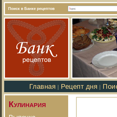
Поиск в Банке рецептов
Главная
Рецепт дня
Пои
|
|
Кулинария