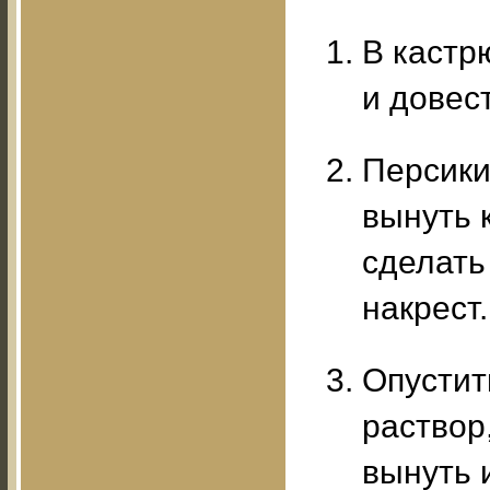
В кастр
и довес
Персики
вынуть к
сделать
накрест.
Опустит
раствор
вынуть и