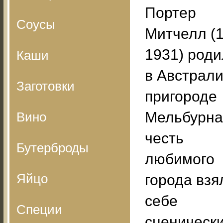
Портер
Соусы
Митчелл (
1931) род
Каши
в Австрали
Заготовки
пригороде
Мельбурна
Вино
честь
Бутерброды
любимого
Яйцо
города взя
себе
Специи
сценическ