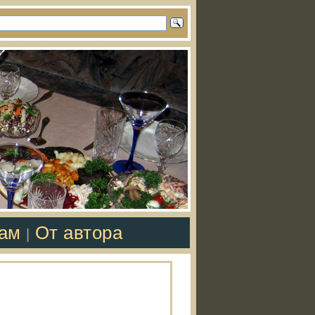
там
От автора
|