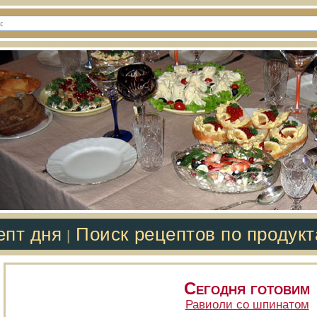
епт дня
Поиск рецептов по продук
|
Сегодня готовим
Равиоли со шпинатом