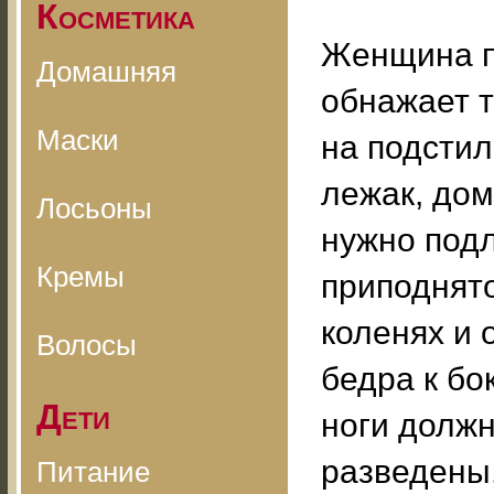
Косметика
Женщина п
Домашняя
обнажает т
Маски
на подстил
лежак, дома
Лосьоны
нужно подл
Кремы
приподнято
коленях и 
Волосы
бедра к бо
Дети
ноги долж
разведены,
Питание