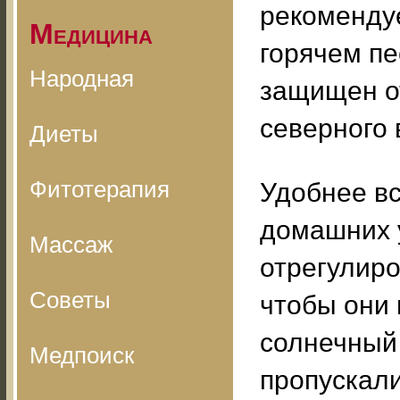
рекомендуе
Медицина
горячем пе
Народная
защищен о
северного 
Диеты
Фитотерапия
Удобнее вс
домашних 
Массаж
отрегулиро
Советы
чтобы они 
солнечный 
Медпоиск
пропускали