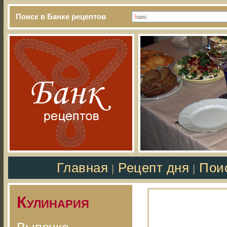
Поиск в Банке рецептов
Главная
Рецепт дня
Пои
|
|
Кулинария