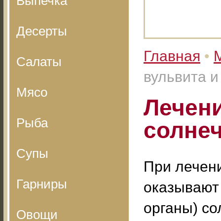
Выпечка
Десерты
Главная
•
Салаты
вульвита 
Мясо
Лечени
Рыба
солне
Супы
При лечен
Гарниры
оказывают
органы) с
Овощи