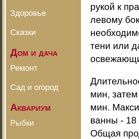
рукой к пра
Здоровье
левому бо
Сказки
необходимо
тени или д
Дом и дача
освежающи
Ремонт
Длительнос
Сад и огород
мин, затем
Аквариум
мин. Макс
ванны - 18
Рыбки
Общая прод