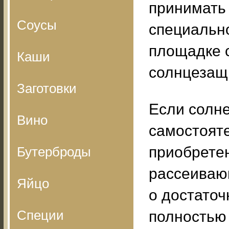
принимать
Соусы
специальн
площадке 
Каши
солнцезащ
Заготовки
Если солн
Вино
самостояте
приобретен
Бутерброды
рассеивающ
Яйцо
о достаточ
Специи
полностью 