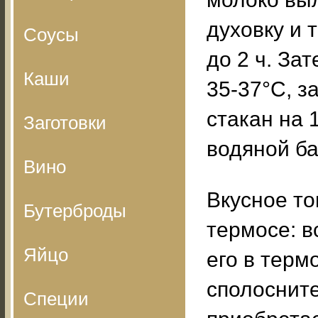
духовку и 
Соусы
до 2 ч. За
Каши
35-37°С, з
стакан на 
Заготовки
водяной ба
Вино
Вкусное то
Бутерброды
термосе: в
Яйцо
его в терм
сполосните
Специи