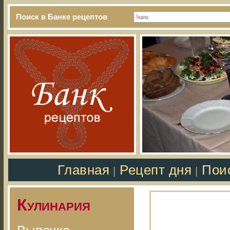
Поиск в Банке рецептов
Главная
Рецепт дня
Пои
|
|
Кулинария