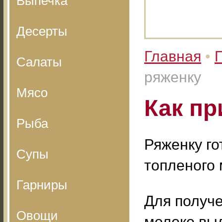
Выпечка
Десерты
Главная
•
Салаты
ряженку
Мясо
Как пр
Рыба
Ряженку гот
Супы
топленого 
Гарниры
Для получ
Овощи
молоко выл