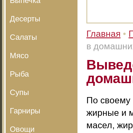
Выпечка
Десерты
Главная
•
Салаты
в домашни
Мясо
Вывед
Рыба
домаш
Супы
По своему
Гарниры
жирные и м
масел, жир
Овощи