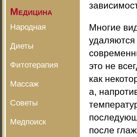
зависимос
Медицина
Народная
Многие вид
удаляются 
Диеты
современн
Фитотерапия
это не все
как некото
Массаж
а, напроти
Советы
температур
последующ
Медпоиск
после гла