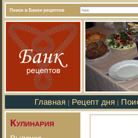
Поиск в Банке рецептов
Главная
Рецепт дня
Пои
|
|
Кулинария