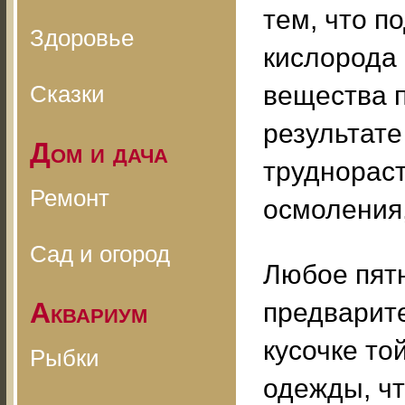
тем, что п
Здоровье
кислорода
Сказки
вещества п
результате
Дом и дача
труднорас
Ремонт
осмоления,
Сад и огород
Любое пят
Аквариум
предварит
кусочке то
Рыбки
одежды, чт