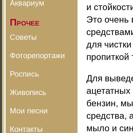
Аквариум
и стойкост
Это очень 
Прочее
средствами
Советы
для чистки
Фоторепортажи
пропиткой 
Роспись
Для вывед
ацетатных
Живопись
бензин, м
Мои песни
средства, 
мыло и си
Контакты