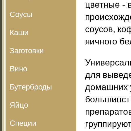
цветные - 
Соусы
происхожде
соусов, коф
Каши
яичного бе
Заготовки
Универсаль
Вино
для выведе
домашних у
Бутерброды
большинст
Яйцо
препарато
Специи
группируют