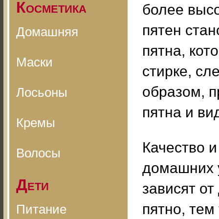
Косметика
более выс
пятен ста
Домашняя
пятна, кот
Маски
стирке, сл
образом, п
Лосьоны
пятна и ви
Кремы
Качество и
Волосы
домашних 
Дети
зависят от
пятно, тем
Питание