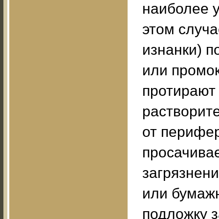
наиболее у
этом случа
изнанки) п
или промок
протирают
растворит
от перифер
просачивае
загрязнени
или бумажн
подложку 