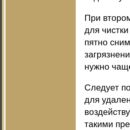
При втором
для чистки
пятно сни
загрязнени
нужно чаще
Следует по
для удале
воздейству
такими пр