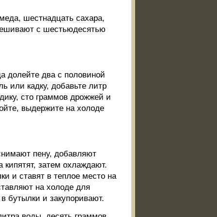
меда, шестнадцать сахара,
смешивают с шестьюдесятью
а долейте два с половиной
ль или кадку, добавьте литр
здику, сто граммов дрожжей и
ройте, выдержите на холоде
снимают пену, добавляют
а кипятят, затем охлаждают.
и и ставят в теплое место на
ставляют на холоде для
 в бутылки и закупоривают.
литра воды, десять граммов