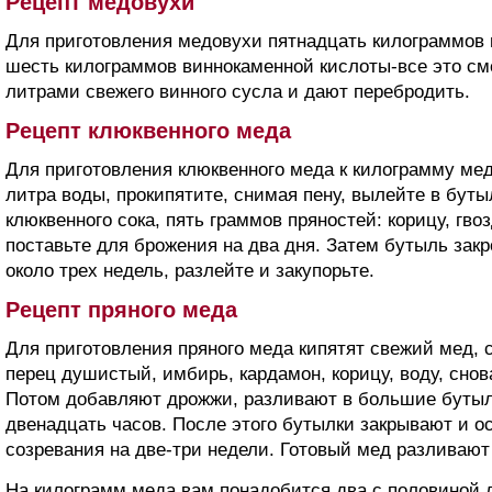
Рецепт медовухи
Для приготовления медовухи пятнадцать килограммов 
шесть килограммов виннокаменной кислоты-все это 
литрами свежего винного сусла и дают перебродить.
Рецепт клюквенного меда
Для приготовления клюквенного меда к килограмму мед
литра воды, прокипятите, снимая пену, вылейте в буты
клюквенного сока, пять граммов пряностей: корицу, гво
поставьте для брожения на два дня. Затем бутыль зак
около трех недель, разлейте и закупорьте.
Рецепт пряного меда
Для приготовления пряного меда кипятят свежий мед, 
перец душистый, имбирь, кардамон, корицу, воду, снов
Потом добавляют дрожжи, разливают в большие бутылк
двенадцать часов. После этого бутылки закрывают и о
созревания на две-три недели. Готовый мед разливают
На килограмм меда вам понадобится два с половиной 