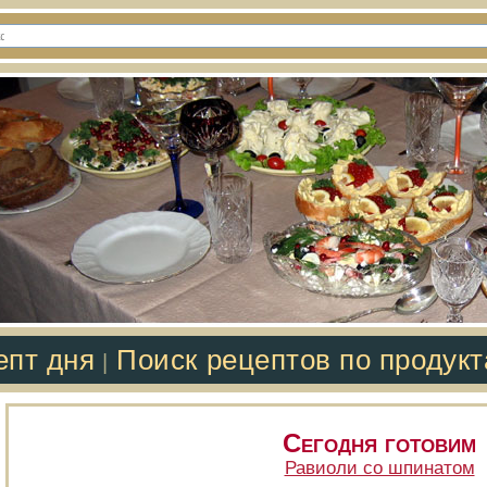
епт дня
Поиск рецептов по продук
|
Сегодня готовим
Равиоли со шпинатом