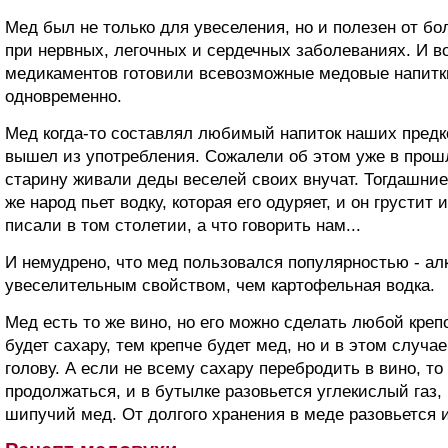
Мед был не только для увеселения, но и полезен от бо
при нервных, легочных и сердечных заболеваниях. И во
медикаментов готовили всевозможные медовые напитк
одновременно.
Мед когда-то составлял любимый напиток наших предко
вышел из употребления. Сожалели об этом уже в прошл
старину живали деды веселей своих внучат. Тогдашни
же народ пьет водку, которая его одуряет, и он грустит 
писали в том столетии, а что говорить нам...
И немудрено, что мед пользовался популярностью - ал
увеселительным свойством, чем картофельная водка.
Мед есть то же вино, но его можно сделать любой креп
будет сахару, тем крепче будет мед, но и в этом случае
голову. А если не всему сахару перебродить в вино, то
продолжаться, и в бутылке разовьется углекислый газ,
шипучий мед. От долгого хранения в меде разовьется 