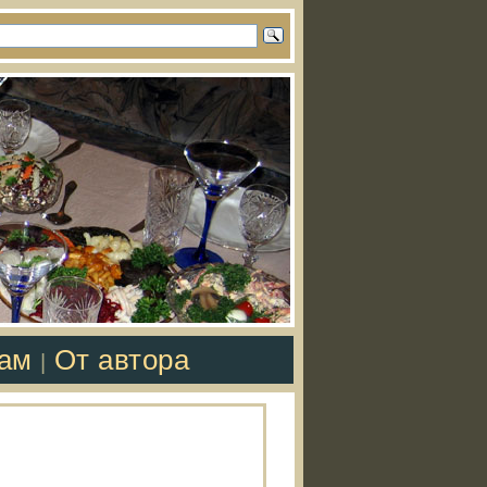
там
От автора
|