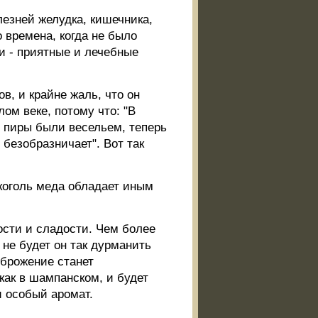
лезней желудка, кишечника,
 времена, когда не было
и - приятные и лечебные
в, и крайне жаль, что он
ом веке, потому что: "В
е пиры были весельем, теперь
и безобразничает". Вот так
коголь меда обладает иным
ости и сладости. Чем более
 не будет он так дурманить
 брожение станет
 как в шампанском, и будет
и особый аромат.