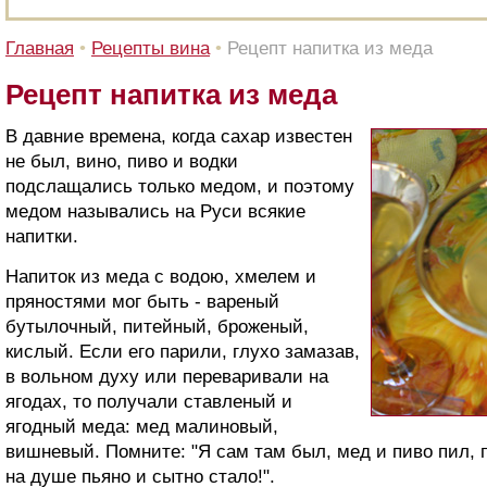
Главная
•
Рецепты вина
•
Рецепт напитка из меда
Рецепт напитка из меда
В давние времена, когда сахар известен
не был, вино, пиво и водки
подслащались только медом, и поэтому
медом назывались на Руси всякие
напитки.
Напиток из меда с водою, хмелем и
пряностями мог быть - вареный
бутылочный, питейный, броженый,
кислый. Если его парили, глухо замазав,
в вольном духу или переваривали на
ягодах, то получали ставленый и
ягодный меда: мед малиновый,
вишневый. Помните: "Я сам там был, мед и пиво пил, по
на душе пьяно и сытно стало!".