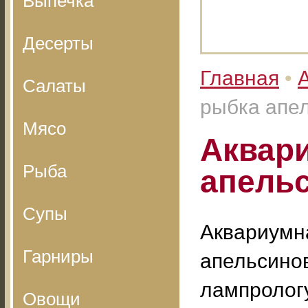
Выпечка
Десерты
Главная
•
Салаты
рыбка апе
Мясо
Аквар
Рыба
апель
Супы
Аквариумн
Гарниры
апельсино
лампролог
Овощи