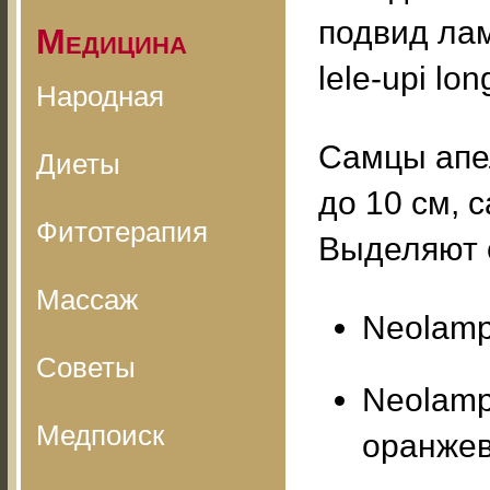
подвид лам
Медицина
lele-upi long
Народная
Самцы апе
Диеты
до 10 см, 
Фитотерапия
Выделяют 
Массаж
Neolampr
Советы
Neolampr
Медпоиск
оранже