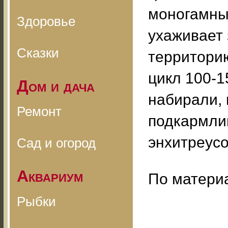
моногамны
Здоровье
ухаживает 
Сказки
территорию
цикл 100-1
Дом и дача
набирали, 
Ремонт
подкармли
энхитреусо
Сад и огород
Аквариум
По матери
Рыбки