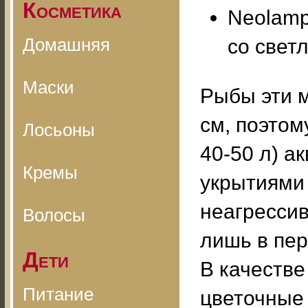
Косметика
Neolamp
Домашняя
со свет
Маски
Рыбы эти м
см, поэтом
Лосьоны
40-50 л) 
Кремы
укрытиями
неагресси
Волосы
лишь в пер
Дети
В качестве
Питание
цветочные