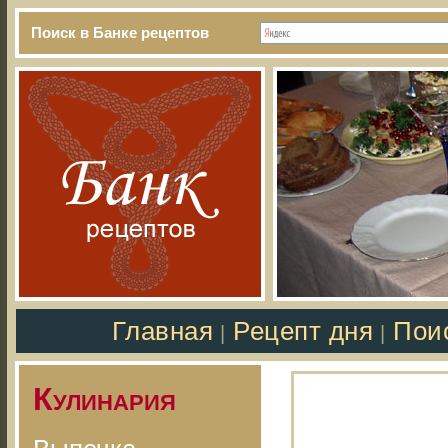
Поиск в Банке рецептов
Главная
Рецепт дня
Пои
|
|
Кулинария