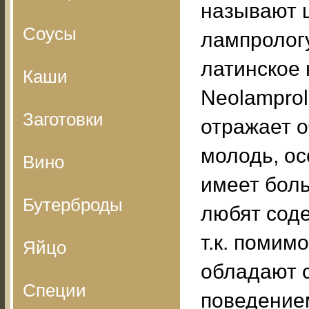
называют 
Соусы
лампрологу
латинское 
Каши
Neolamprol
Заготовки
отражает о
молодь, ос
Вино
имеет бол
Бутерброды
любят соде
т.к. помим
Яйцо
обладают 
Специи
поведением