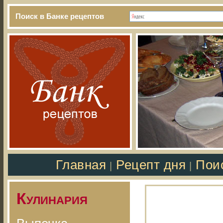
Поиск в Банке рецептов
Главная
Рецепт дня
Пои
|
|
Кулинария