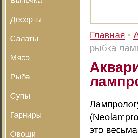
Выпечка
Десерты
Главная
•
Салаты
рыбка лам
Мясо
Аквар
Рыба
лампр
Супы
Лампролог
Гарниры
(Neolamprol
это весьма
Овощи