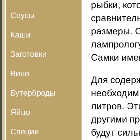
рыбки, ко
Соусы
сравнител
размеры. 
Каши
лампрологу
Заготовки
Самки име
Вино
Для содерж
необходим
Бутерброды
литров. Эт
Яйцо
другими пр
Специи
будут силь