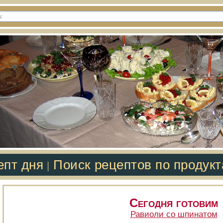
епт дня
Поиск рецептов по продук
|
Сегодня готовим
Равиоли со шпинатом