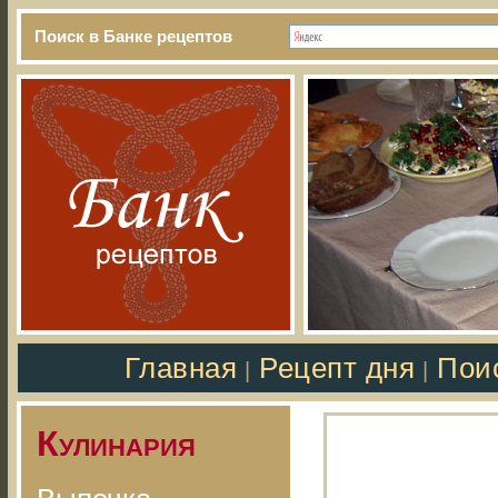
Поиск в Банке рецептов
Главная
Рецепт дня
Пои
|
|
Кулинария