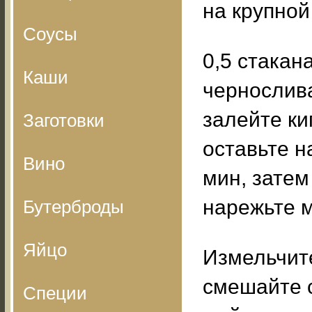
на крупной
Соусы
0,5 стакан
Каши
чернослив
залейте ки
Заготовки
оставьте н
Вино
мин, затем
нарежьте 
Бутерброды
Яйцо
Измельчите
смешайте с
Специи