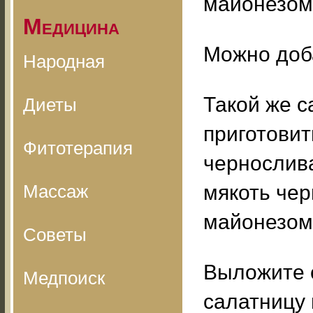
майонезом
Медицина
Можно доба
Народная
Такой же с
Диеты
приготовит
Фитотерапия
чернослива
Массаж
мякоть чер
майонезом 
Советы
Выложите с
Медпоиск
салатницу 