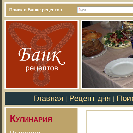
Поиск в Банке рецептов
Главная
Рецепт дня
Пои
|
|
Кулинария