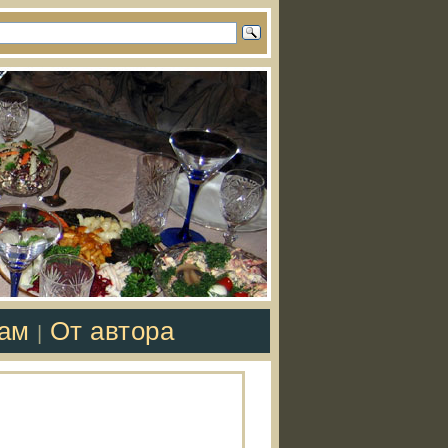
там
От автора
|