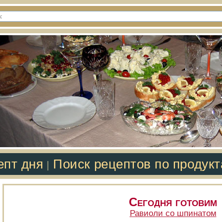
епт дня
Поиск рецептов по продук
|
Сегодня готовим
Равиоли со шпинатом