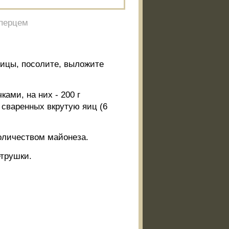
 перцем
ожицы, посолите, выложите
ами, на них - 200 г
 сваренных вкрутую яиц (6
оличеством майонеза.
етрушки.