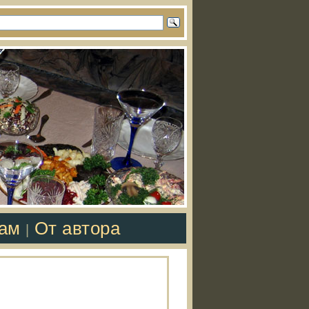
там
От автора
|