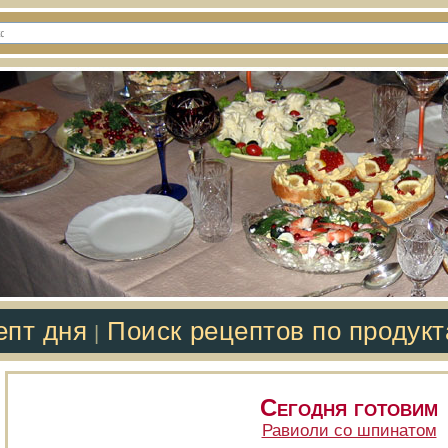
епт дня
Поиск рецептов по продук
|
Сегодня готовим
Равиоли со шпинатом