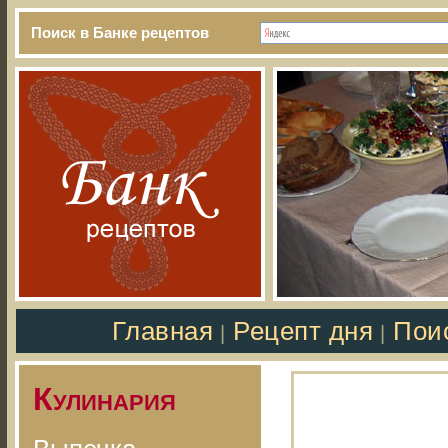
Поиск в Банке рецептов
Главная
Рецепт дня
Пои
|
|
Кулинария