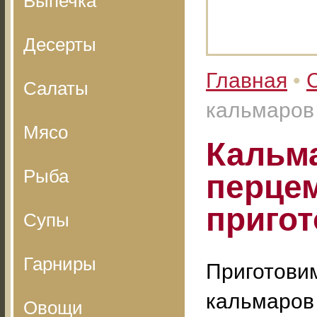
Выпечка
Десерты
Главная
•
Салаты
кальмаров 
Мясо
Кальм
Рыба
перцем
пригот
Супы
Гарниры
Приготовим
кальмаров
Овощи