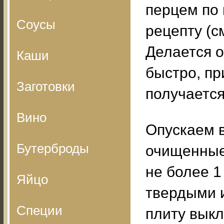
перцем по
Соусы
рецепту (с
Делается о
Каши
быстро, пр
Заготовки
получается
Вино
Опускаем 
Бутерброды
очищенные
не более 1
Яйцо
твердыми и
Специи
плиту вык