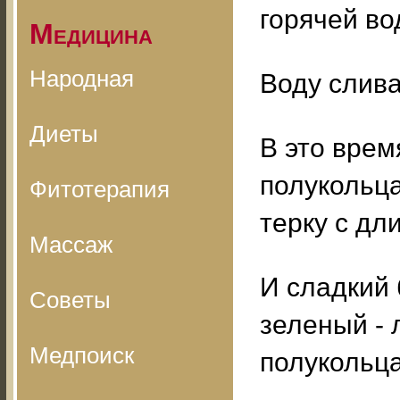
горячей во
Медицина
Народная
Воду слив
Диеты
В это врем
полукольца
Фитотерапия
терку с д
Массаж
И сладкий 
Советы
зеленый - 
Медпоиск
полукольца