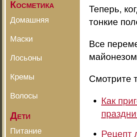
Косметика
Теперь, ко
Домашняя
тонкие пол
Маски
Все перем
майонезом
Лосьоны
Кремы
Смотрите т
Волосы
Как при
праздни
Дети
Питание
Рецепт 