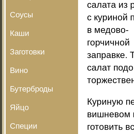
салата из 
Соусы
с куриной 
в медово-
Каши
горчичной
Заготовки
заправке. 
салат подо
Вино
торжествен
Бутерброды
Куриную пе
Яйцо
вишневом в
Специи
готовить в