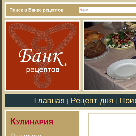
Поиск в Банке рецептов
Главная
Рецепт дня
Пои
|
|
Кулинария