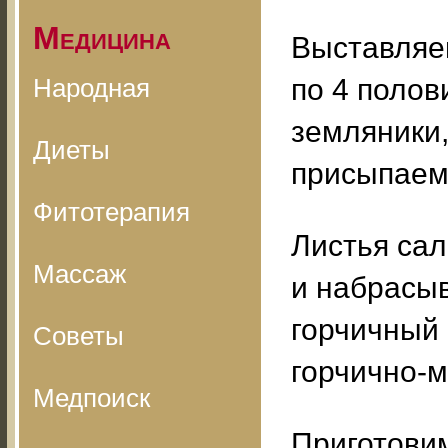
Медицина
Выставляе
Народная
по 4 полов
земляники,
Диеты
присыпаем 
Фитотерапия
Листья сал
Массаж
и набрасыв
горчичный 
Советы
горчично-м
Медпоиск
Приготовим 