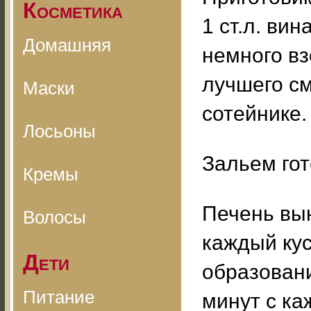
Косметика
1 ст.л. ви
Домашняя
немного вз
лучшего с
Маски
сотейнике.
Лосьоны
Зальем гот
Кремы
Печень вы
Волосы
каждый кус
Дети
образовани
Питание
минут с ка