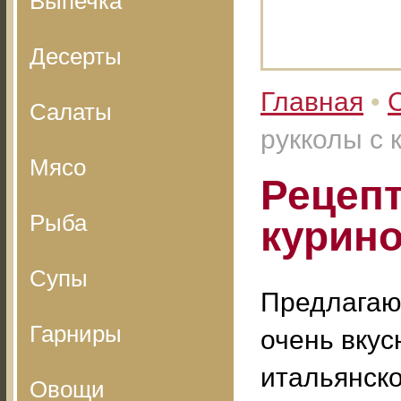
Выпечка
Десерты
Главная
•
Салаты
рукколы с 
Мясо
Рецепт
Рыба
курино
Супы
Предлагаю
Гарниры
очень вкус
итальянско
Овощи