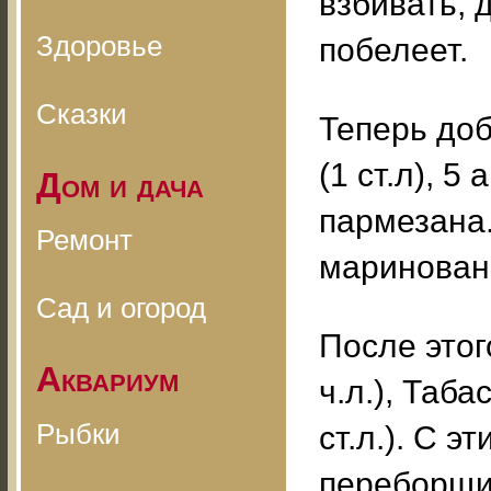
взбивать, 
Здоровье
побелеет.
Сказки
Теперь до
(1 ст.л), 5
Дом и дача
пармезана
Ремонт
маринован
Сад и огород
После этог
Аквариум
ч.л.), Таба
Рыбки
ст.л.). С 
переборщит