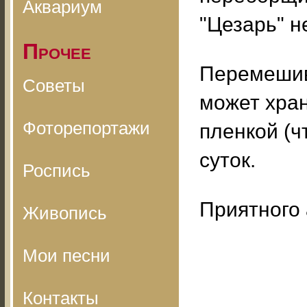
Аквариум
"Цезарь" н
Прочее
Перемешив
Советы
может хран
Фоторепортажи
пленкой (ч
суток.
Роспись
Приятного 
Живопись
Мои песни
Контакты