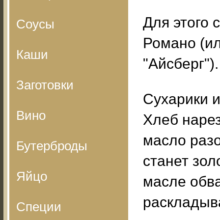
Для этого 
Соусы
Романо (и
Каши
"Айсберг").
Заготовки
Сухарики и
Вино
Хлеб наре
масло разо
Бутерброды
станет зол
Яйцо
масле обв
раскладыв
Специи