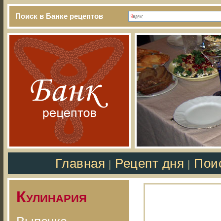
Поиск в Банке рецептов
Главная
Рецепт дня
Пои
|
|
Кулинария