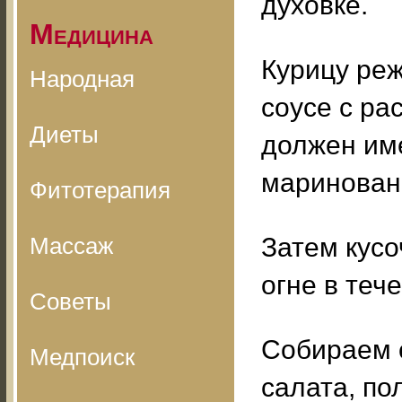
духовке.
Медицина
Курицу ре
Народная
соусе с ра
Диеты
должен име
мариновани
Фитотерапия
Массаж
Затем кус
огне в теч
Советы
Собираем 
Медпоиск
салата, по