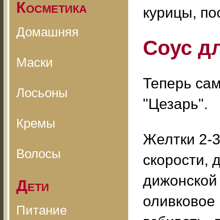
Косметика
курицы, п
Домашняя
Соус д
Маски
Теперь сам
Лосьоны
"Цезарь".
Кремы
Желтки 2-3
Волосы
скорости, 
дижонской 
Дети
оливковое 
Питание