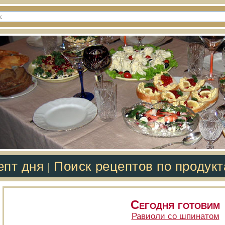
епт дня
Поиск рецептов по продук
|
Сегодня готовим
Равиоли со шпинатом