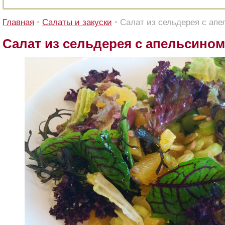
Главная
•
Салаты и закуски
•
Салат из сельдерея с ап
Салат из сельдерея с апельсином