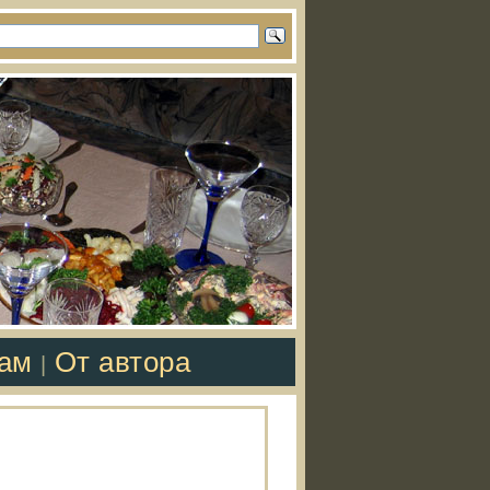
там
От автора
|