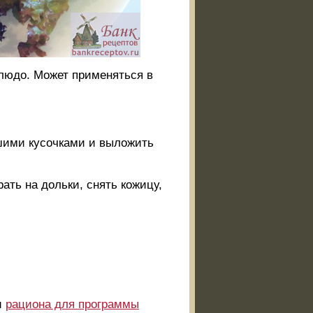
блюдо. Может применяться в
ьшими кусочками и выложить
рать на дольки, снять кожицу,
и
рациона для программы