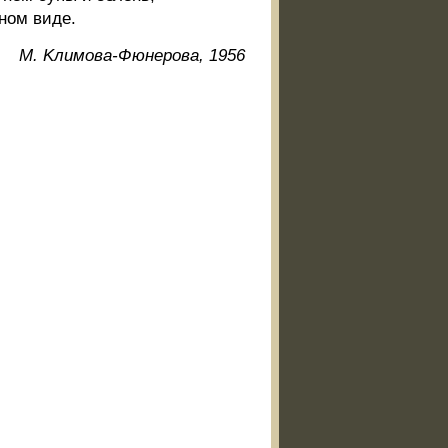
ном виде.
M. Kлимoвa-Фюнepoвa, 1956