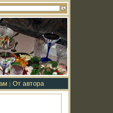
там
От автора
|