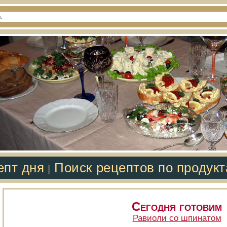
епт дня
Поиск рецептов по продук
|
Сегодня готовим
Равиоли со шпинатом