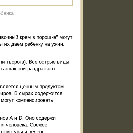
ебенка
ивочный крем в порошке" могут
ы их даем ребенку на ужин,
ли творога). Все острые виды
так как они раздражают
 является ценным продуктом
жиров. В сырах содержится
и могут компенсировать
нов А и D. Оно содержит
я человека. Свежее
нем супы и зелень,