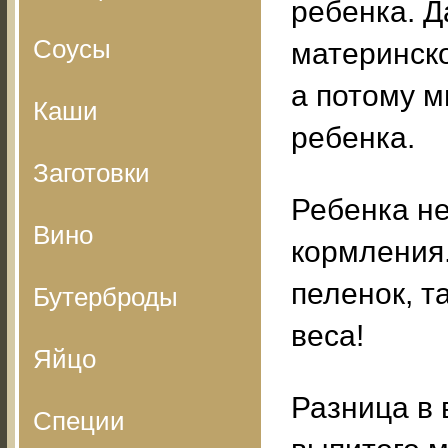
ребенка. Д
Соусы
материнско
а потому м
Каши
ребенка.
Заготовки
Ребенка не
Вино
кормления.
пеленок, т
Бутерброды
веса!
Яйцо
Разница в 
Специи