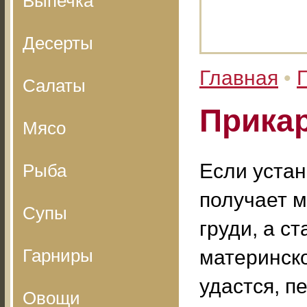
Выпечка
Десерты
Главная
•
Салаты
Прика
Мясо
Если устан
Рыба
получает м
Супы
груди, а с
Гарниры
материнско
удастся, 
Овощи