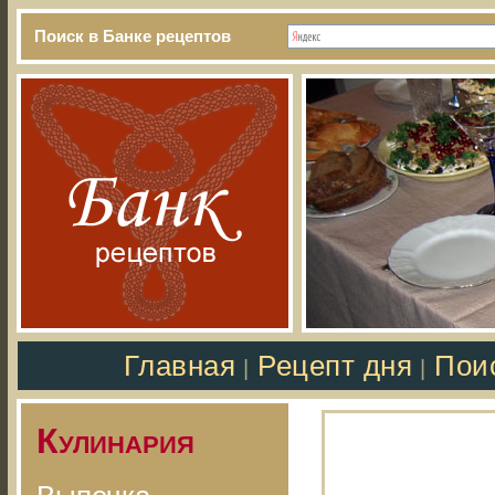
Поиск в Банке рецептов
Главная
Рецепт дня
Пои
|
|
Кулинария