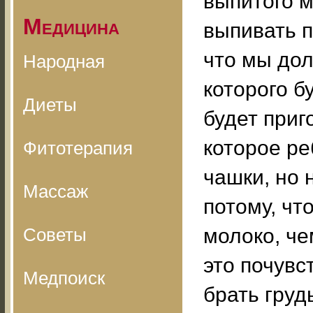
выпитого м
Медицина
выпивать п
что мы дол
Народная
которого б
Диеты
будет приг
которое ре
Фитотерапия
чашки, но 
Массаж
потому, чт
Советы
молоко, че
это почувс
Медпоиск
брать груд