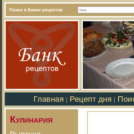
Поиск в Банке рецептов
Главная
Рецепт дня
Пои
|
|
Кулинария