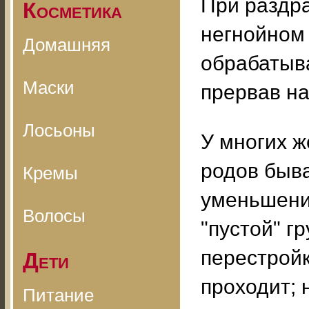
При раздр
Косметика
негнойном 
Домашняя
обрабатыв
Маски
прервав на
Лосьоны
У многих 
родов быва
Кремы
уменьшени
Волосы
"пустой" г
перестройк
Дети
проходит; 
Питание