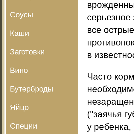
врожденны
Соусы
серьезное 
все острые
Каши
противопок
Заготовки
в известно
Вино
Часто кор
необходимо
Бутерброды
незаращени
Яйцо
("заячья г
Специи
у ребенка,