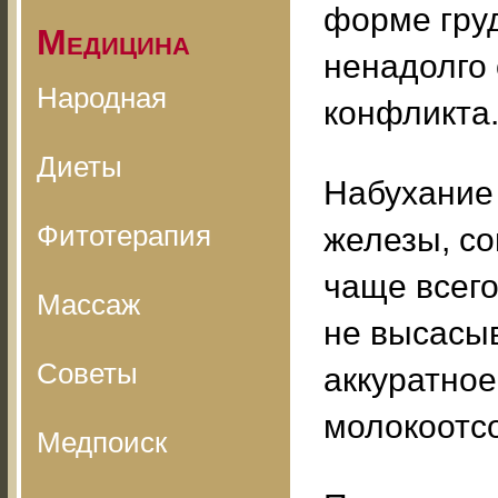
форме груд
Медицина
ненадолго 
Народная
конфликта
Диеты
Набухание
Фитотерапия
железы, с
чаще всего
Массаж
не высасыв
Советы
аккуратно
молокоотс
Медпоиск