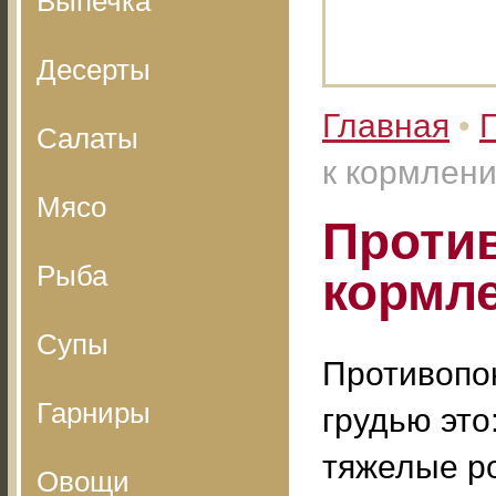
Выпечка
Десерты
Главная
•
Салаты
к кормлен
Мясо
Против
Рыба
кормл
Супы
Противопо
Гарниры
грудью это
тяжелые р
Овощи