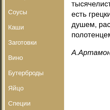
тысячелист
Соусы
есть грецк
душем, ра
Каши
полотенце
Заготовки
A.Apтaмo
Вино
Бутерброды
Яйцо
Специи