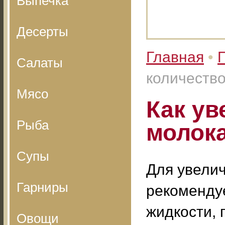
Выпечка
Десерты
Главная
•
Салаты
количеств
Мясо
Как ув
Рыба
молок
Супы
Для увели
Гарниры
рекоменду
жидкости, 
Овощи