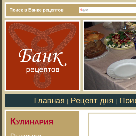
Поиск в Банке рецептов
Главная
Рецепт дня
Пои
|
|
Кулинария