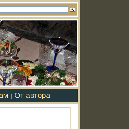
там
От автора
|