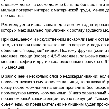
слишком легко - в соске должно быть не больше пяти м
малыш потеряет интерес к материнской груди, менее д
нее молока.
Рекомендуется использовать для докорма адаптирован
которых максимально приближен к составу грудного мо
При смешанном и искусственном вскармливании остае
того, что новая пища окажется не по возрасту, ведь ор
общения с "неродной" пищей. Поэтому фрукты (соки и 
месяцев, овощи (пюре) с 4,5-5 месяцев, злаковые каши 
месяцев, кефир и другие кисломолочные продукты с 6-
7,5 месяцев.
В заключении несколько слов о недокармливании: если
получает нужного ему количества пищи, то он каждый ра
сразу после кормления начинает проявлять беспокойст
промежутков между кормлениями. У него характерный ка
неравномерной консистенции, дурно пахнущий. Такому
объем еды, но предварительно не лишним будет прокон