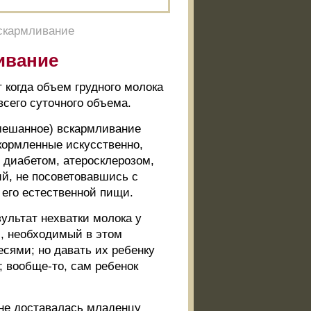
вскармливание
ивание
 когда объем грудного молока
всего суточного объема.
смешанное) вскармливание
кормленные искусственно,
 диабетом, атеросклерозом,
й, не посоветовавшись с
его естественной пищи.
ультат нехватки молока у
и, необходимый в этом
есями; но давать их ребенку
; вообще-то, сам ребенок
 не доставалась младенцу