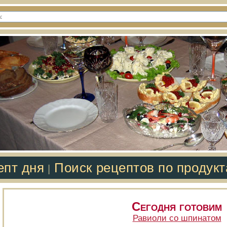
епт дня
Поиск рецептов по продук
|
Сегодня готовим
Равиоли со шпинатом