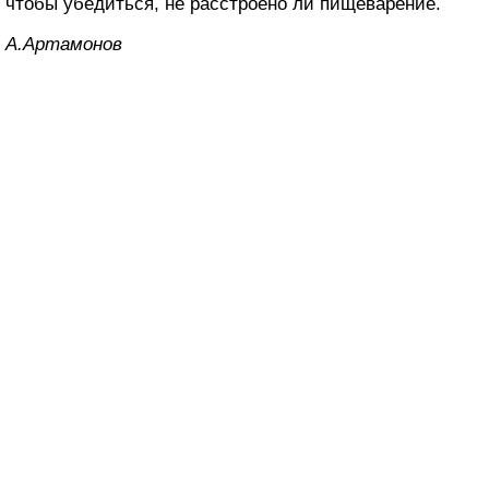
чтобы убедиться, не расстроено ли пищеварение.
A.Apтaмoнoв