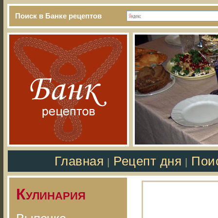
Поиск в Банке рецептов
Главная
Рецепт дня
Пои
|
|
Кулинария