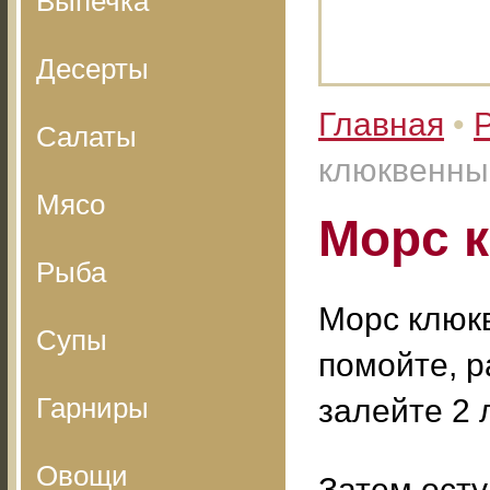
Выпечка
Десерты
Главная
•
Салаты
клюквенны
Мясо
Морс 
Рыба
Морс клюкв
Супы
помойте, р
Гарниры
залейте 2 
Овощи
Затем осту