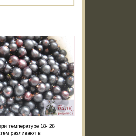
ри температуре 18- 28
атем разливают в