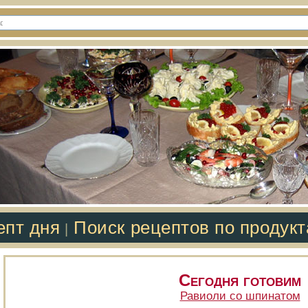
епт дня
Поиск рецептов по продук
|
Сегодня готовим
Равиоли со шпинатом