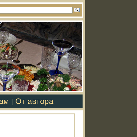
там
От автора
|