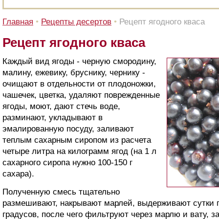
Главная
•
Рецепты десертов
•
Рецепт ягодного кваса
Рецепт ягодного кваса
Каждый вид ягоды - черную смородину,
малину, ежевику, бруснику, чернику -
очищают в отдельности от плодоножки,
чашечек, цветка, удаляют поврежденные
ягоды, моют, дают стечь воде,
разминают, укладывают в
эмалированную посуду, заливают
теплым сахарным сиропом из расчета
четыре литра на килограмм ягод (на 1 л
сахарного сиропа нужно 100-150 г
сахара).
Полученную смесь тщательно
размешивают, накрывают марлей, выдерживают сутки п
градусов, после чего фильтруют через марлю и вату, з