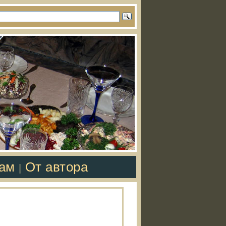
там
От автора
|