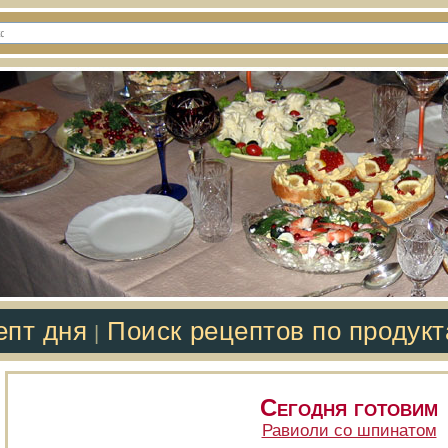
епт дня
Поиск рецептов по продук
|
Сегодня готовим
Равиоли со шпинатом