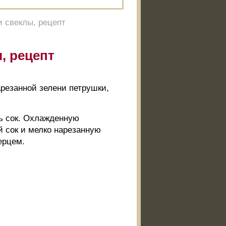
и свеклы, рецепт
, рецепт
нарезанной зелени петрушки,
ть сок. Охлажденную
й сок и мелко нарезанную
ерцем.