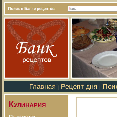
Поиск в Банке рецептов
Главная
Рецепт дня
Пои
|
|
Кулинария