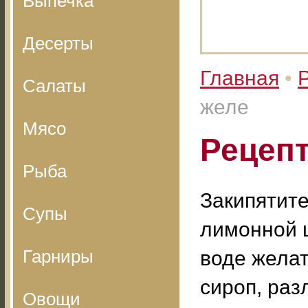
Выпечка
Десерты
Главная
•
Салаты
желе
Мясо
Рецепт
Рыба
Закипятите
Супы
лимонной 
Гарниры
воде желат
сироп, раз
Овощи