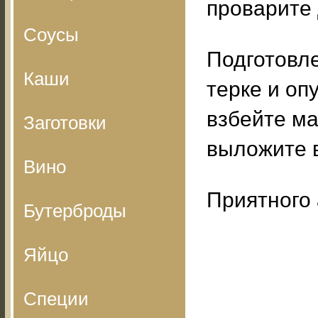
проварите 
Соусы
Подготовле
Каши
терке и оп
взбейте ма
Заготовки
выложите в
Вино
Приятного 
Бутерброды
Яйцо
Специи