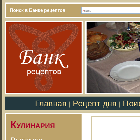
Поиск в Банке рецептов
Главная
Рецепт дня
Пои
|
|
Кулинария