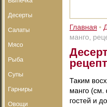
Выпечка
Десерты
Главная
•
Салаты
манго, рец
Мясо
Десерт
Рыба
рецепт
Супы
Таким вос
Гарниры
манго (см.
гостей и д
Овощи