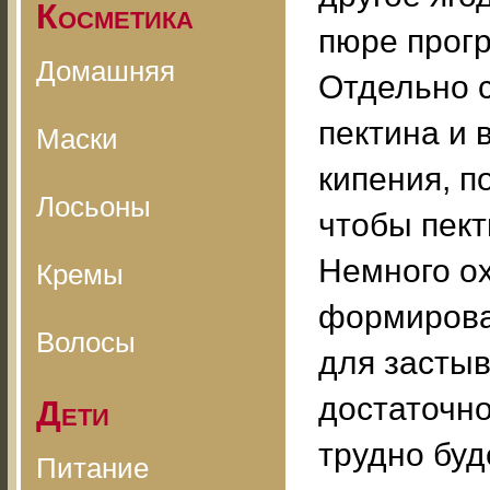
Косметика
пюре прогр
Домашняя
Отдельно с
пектина и 
Маски
кипения, п
Лосьоны
чтобы пект
Немного о
Кремы
формирова
Волосы
для засты
достаточно
Дети
трудно буд
Питание