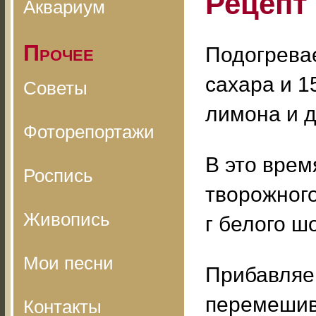
Рецепт
Аквариум
Прочее
Подогревае
сахара и 1
Советы
лимона и д
Фоторепортажи
В это врем
Роспись
творожного
Живопись
г белого ш
Мои песни
Прибавляем
перемешив
Контакты