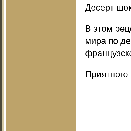
Десерт шок
В этом ре
мира по де
французско
Приятного 