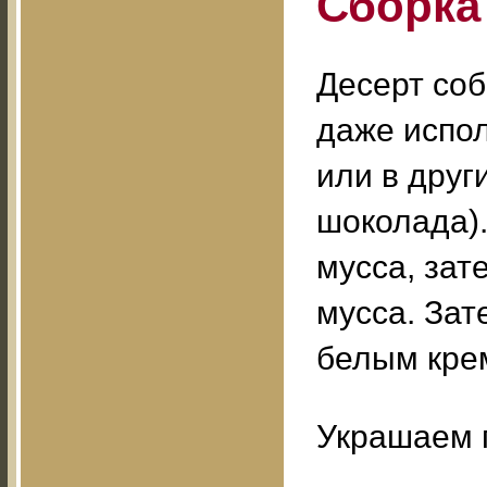
Сборка
Десерт со
даже испо
или в друг
шоколада)
мусса, зат
мусса. Зат
белым кре
Украшаем 