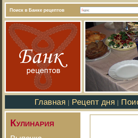
Поиск в Банке рецептов
Главная
Рецепт дня
Пои
|
|
Кулинария