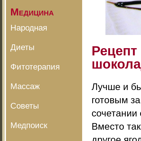
Медицина
Народная
Диеты
Рецепт
шокола
Фитотерапия
Массаж
Лучше и бы
готовым з
Советы
сочетании 
Медпоиск
Вместо та
другое яго