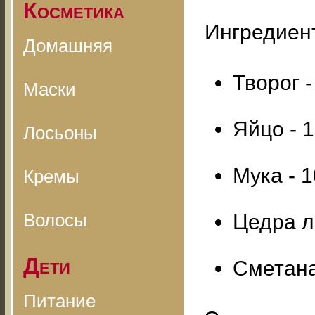
Косметика
Ингредиен
Домашняя
Творог -
Маски
Яйцо - 1
Лосьоны
Мука - 1
Кремы
Волосы
Цедра л
Дети
Сметана 
Питание