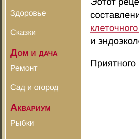
Эотот реце
Здоровье
составлен
клеточног
Сказки
и эндоэкол
Дом и дача
Приятного 
Ремонт
Сад и огород
Аквариум
Рыбки