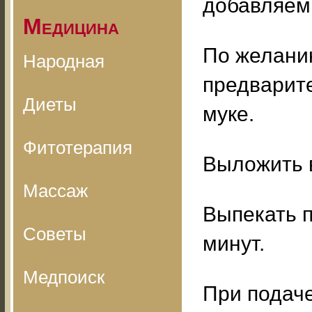
добавляем 
Медицина
По желани
Народная
предварите
Диеты
муке.
Фитотерапия
Выложить в
Массаж
Выпекать п
Советы
минут.
Медпоиск
При подаче