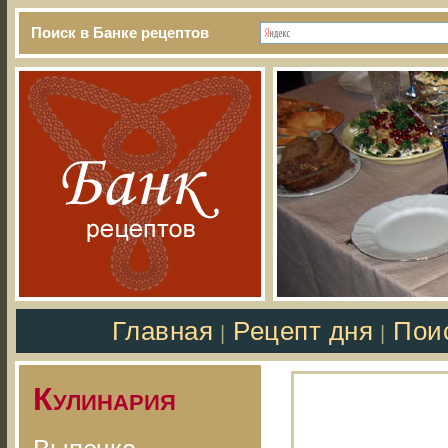
Поиск в Банке рецептов
Главная
Рецепт дня
Пои
|
|
Кулинария