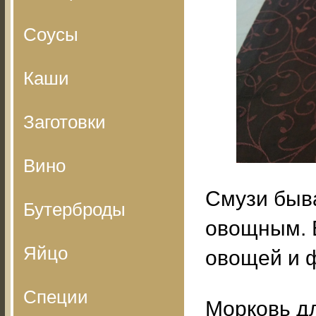
Соусы
Каши
Заготовки
Вино
Смузи быва
Бутерброды
овощным. В
Яйцо
овощей и 
Специи
Морковь дл