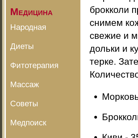
брокколи п
Медицина
снимем ко
Народная
свежие и 
Диеты
дольки и к
терке. Зат
Фитотерапия
Количество
Массаж
Морковь 
Советы
Брокколи
Медпоиск
Киви - 3