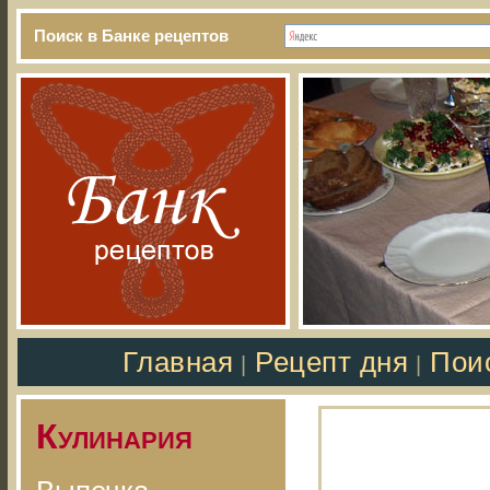
Поиск в Банке рецептов
Главная
Рецепт дня
Пои
|
|
Кулинария