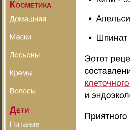
Косметика
Апельсин
Домашняя
Маски
Шпинат -
Лосьоны
Эотот реце
составлен
Кремы
клеточног
Волосы
и эндоэкол
Дети
Приятного 
Питание