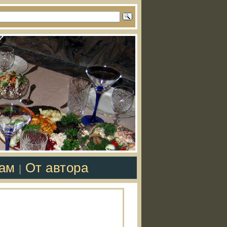
там
От автора
|