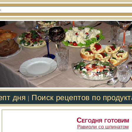
епт дня
Поиск рецептов по продук
|
Сегодня готовим
Равиоли со шпинатом