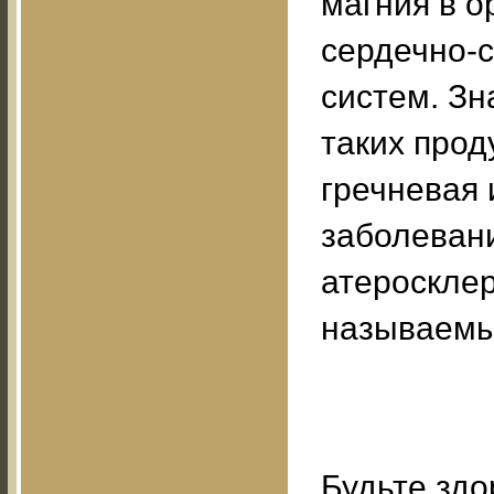
магния в 
сердечно-
систем. Зн
таких прод
гречневая 
заболеван
атероскле
называемы
Будьте здо