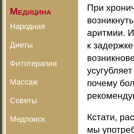
При хрони
Медицина
возникнуть
Народная
аритмии. И
Диеты
к задержке
возникнове
Фитотерапия
усугубляет
Массаж
почему бо
рекомендую
Советы
Кстати, ра
Медпоиск
мы употреб