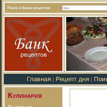
Поиск в Банке рецептов
Главная
Рецепт дня
Пои
|
|
Кулинария