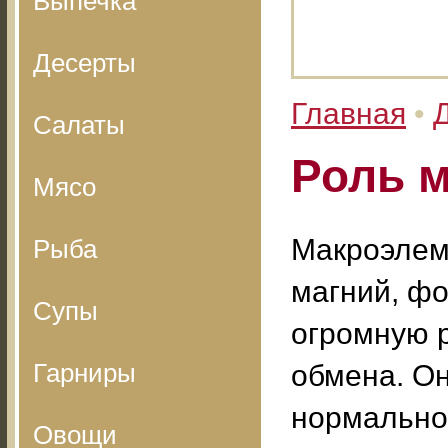
Выпечка
Десерты
Главная
•
Салаты
Роль 
Мясо
Макроэлем
Рыба
магний, фо
Супы
огромную 
Гарниры
обмена. О
нормально
Овощи