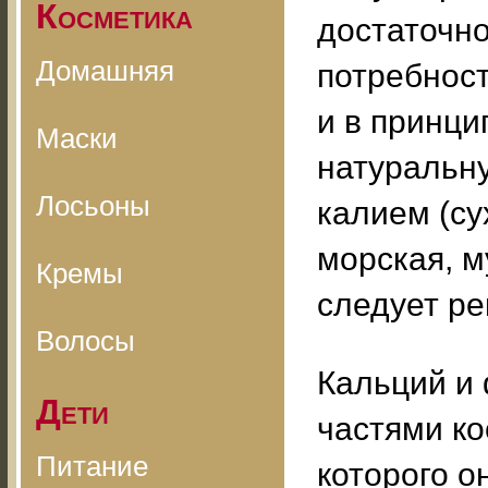
Косметика
достаточно
Домашняя
потребност
и в принци
Маски
натуральну
Лосьоны
калием (су
морская, м
Кремы
следует ре
Волосы
Кальций и
Дети
частями ко
Питание
которого о