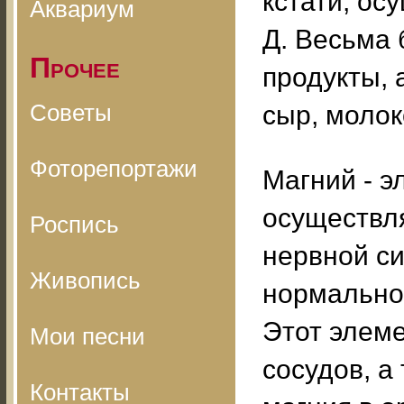
кстати, ос
Аквариум
Д. Весьма
Прочее
продукты, 
Советы
сыр, молок
Фоторепортажи
Магний - э
осуществл
Роспись
нервной с
Живопись
нормальной
Этот элеме
Мои песни
сосудов, а
Контакты