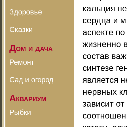
кальция н
Здоровье
сердца и 
Сказки
аспекте по
жизненно 
Дом и дача
состав ва
Ремонт
синтезе ге
является 
Сад и огород
нервных кл
Аквариум
зависит от
Рыбки
соотношени