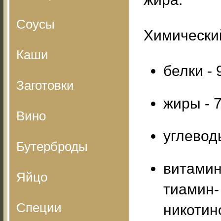
Соусы
Химический
Каши
белки - 9
Заготовки
жиры - 7
Вино
углеводы
Бутерброды
витамины
Яйцо
тиамин- 
Специи
никотин