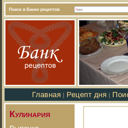
Поиск в Банке рецептов
Главная
Рецепт дня
Пои
|
|
Кулинария