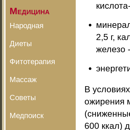
кислота-
Медицина
минерал
Народная
2,5 г, ка
Диеты
железо -
Фитотерапия
энергет
Массаж
В условиях
Советы
ожирения 
(сниженные
Медпоиск
600 ккал) 