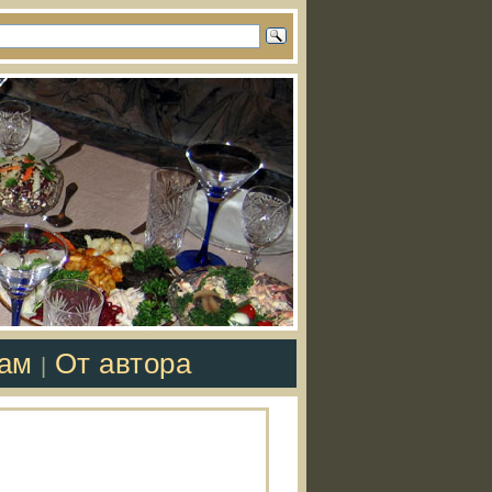
там
От автора
|