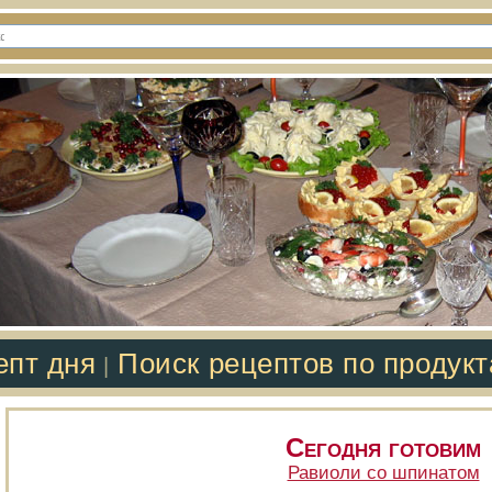
епт дня
Поиск рецептов по продук
|
Сегодня готовим
Равиоли со шпинатом