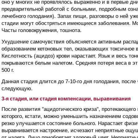
оно у многих не проявлялось выраженно и в первые дни
предварительной работой с больными, подробным озн
лечебного голодания). Запах пищи, разговоры о ней уж
стадии могут обостряться имеющиеся заболевания. Мо
Часты головокружения, тошнота.
Ухудшение самочувствия объясняется активным распа
образованием кетоновых тел, оказывающих токсичное в
Кислотность (ацидоз) крови нарастает. Язык и весь то
покрываются белым налетом. Средняя потеря веса в эт
500 г.
Данная стадия длится до 7-10-го дня голодания, после
следующую.
3-я стадия, или стадия компенсации, выравнивания
После развития "ацидотического криза", протекающего
которого, кстати, можно уменьшить назначением содов
резко улучшается состояние больного. Нарастает физи
выравнивается настроение, исчезают неприятные ощущ
от налета. Лицо приобретает здоровый цвет. Неприятный