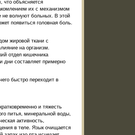
, что объясняется
акомлением их с механизмом
е не волнуют больных. В этой
жет появиться головная боль.
дом жировой ткани с
лияние на организм.
нкий отдел кишечника
и дни составляет примерно
 чего быстро переходит в
 кратковременно и тяжесть
ого питья, минеральной воды,
ческая активность,
ения в теле. Язык очищается
 запах изо рта исчезает.