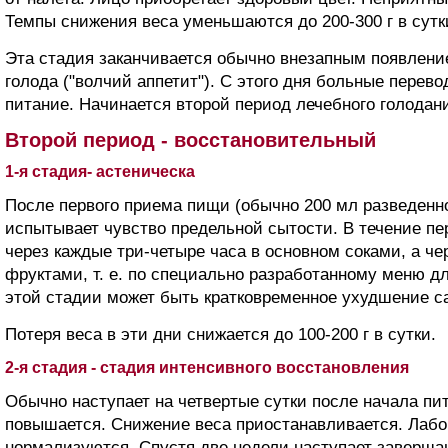
Темпы снижения веса уменьшаются до 200-300 г в сутк
Эта стадия заканчивается обычно внезапным появлени
голода ("волчий аппетит"). С этого дня больные перев
питание. Начинается второй период лечебного голодан
Второй период - восстановительный
1-я стадия- астеническа
После первого приема пищи (обычно 200 мл разведенно
испытывает чувство предельной сытости. В течение пе
через каждые три-четыре часа в основном соками, а че
фруктами, т. е. по специально разработанному меню д
этой стадии может быть кратковременное ухудшение с
Потеря веса в эти дни снижается до 100-200 г в сутки.
2-я стадия - стадия интенсивного восстановления
Обычно наступает на четвертые сутки после начала пи
повышается. Снижение веса приостанавливается. Лаб
нормализуются. Спустя две недели наступает заверша