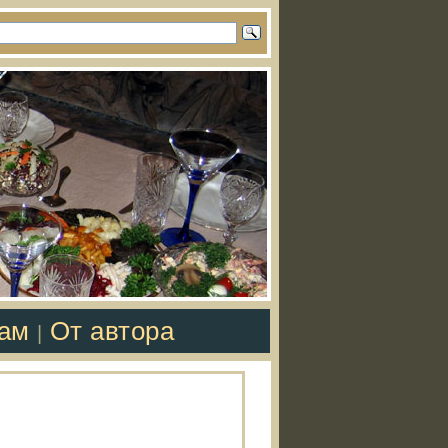
там
От автора
|