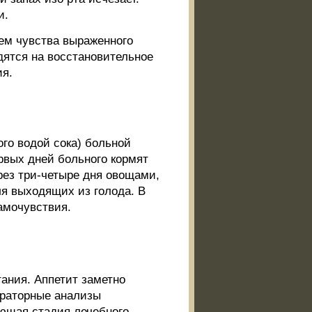
и.
ем чувства выраженного
одятся на восстановительное
ия.
го водой сока) больной
рвых дней больного кормят
рез три-четыре дня овощами,
ля выходящих из голода. В
амочувствия.
тания. Аппетит заметно
ораторные анализы
ющая стадия лечебного