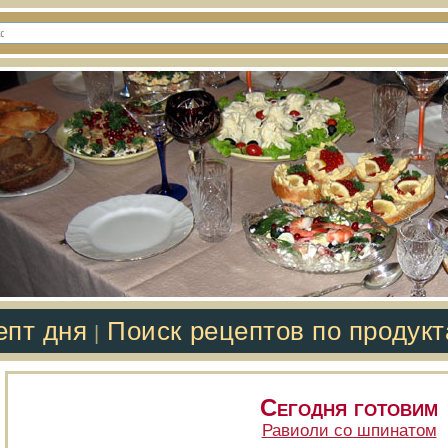
епт дня
Поиск рецептов по продук
|
Сегодня готовим
Равиоли со шпинатом