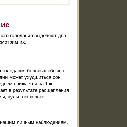
ние
ного голодания выделяют два
смотрим их.
ни голодания больных обычно
адии может ухудшиться сон,
днем снижается на 1 кг.
чает в результате расщепления
ы, пульс несколько
по нашим личным наблюдениям,