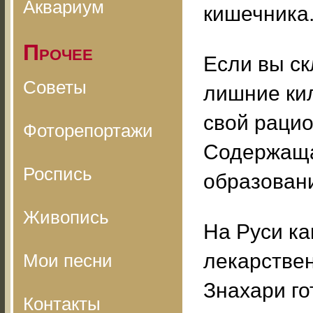
Аквариум
кишечника
Прочее
Если вы ск
Советы
лишние ки
свой рацио
Фоторепортажи
Содержаща
Роспись
образован
Живопись
На Руси ка
лекарствен
Мои песни
Знахари го
Контакты