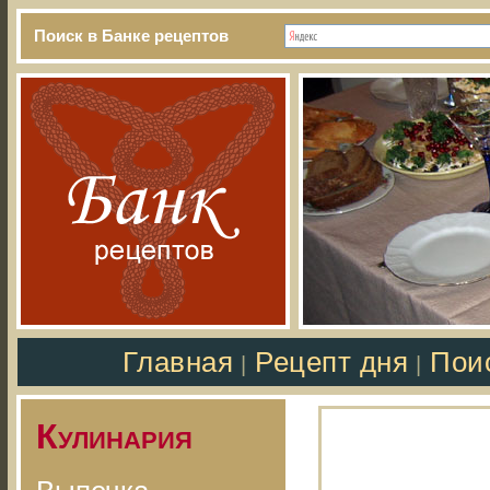
Поиск в Банке рецептов
Главная
Рецепт дня
Пои
|
|
Кулинария