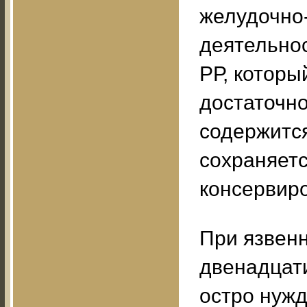
желудочно-
деятельно
РР, которы
достаточно
содержится
сохраняетс
консервир
При язвенн
двенадцат
остро нужд