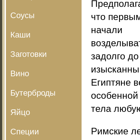
Предполаг
Соусы
что первы
начали
Каши
возделыват
Заготовки
задолго до
изысканны
Вино
Египтяне в
Бутерброды
особенной 
тела любую
Яйцо
Римские л
Специи