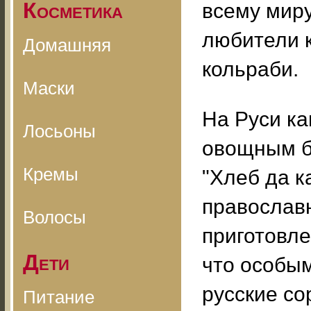
Косметика
всему миру
любители 
Домашняя
кольраби.
Маски
На Руси к
Лосьоны
овощным б
Кремы
"Хлеб да к
православ
Волосы
приготовле
Дети
что особым
русские со
Питание