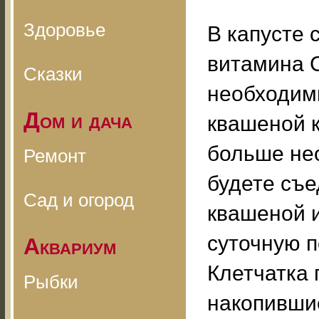
Здоровье
В капусте 
витамина 
Сказки
необходимы
Дом и дача
квашеной к
больше не
Ремонт
будете съе
Сад и огород
квашеной и
суточную п
Аквариум
Клетчатка 
Рыбки
накопившие