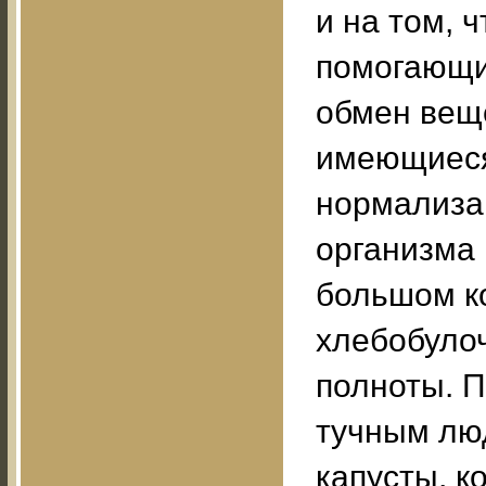
и на том, 
помогающи
обмен вещ
имеющиеся
нормализа
организма 
большом к
хлебобулоч
полноты. П
тучным лю
капусты, к