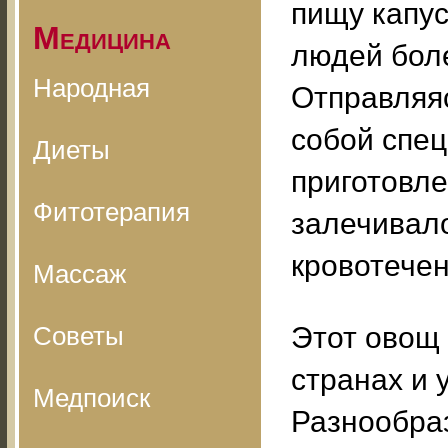
пищу капус
Медицина
людей бол
Народная
Отправляяс
собой спец
Диеты
приготовл
Фитотерапия
залечивал
кровотечен
Массаж
Советы
Этот овощ 
странах и 
Медпоиск
Разнообра