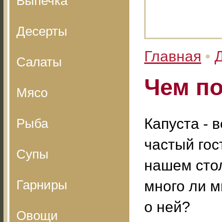
Выпечка
Десерты
Главная
•
Салаты
Чем по
Мясо
Капуста - 
Рыба
частый гос
Супы
нашем сто
Гарниры
много ли 
о ней?
Овощи