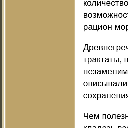
количество
возможност
рацион мор
Древнегре
трактаты, 
незаменимо
описывали
сохранения
Чем полезн
кладезь в