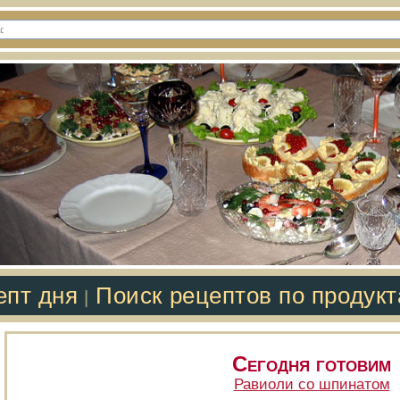
епт дня
Поиск рецептов по продук
|
Сегодня готовим
Равиоли со шпинатом