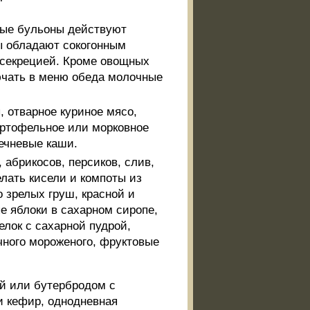
сные бульоны действуют
ы обладают сокогонным
 секрецией. Кроме овощных
лючать в меню обеда молочные
, отварное куриное мясо,
картофельное или морковное
речневые каши.
 абрикосов, персиков, слив,
лать кисели и компоты из
о зрелых груш, красной и
е яблоки в сахарном сиропе,
елок с сахарной пудрой,
чного мороженого, фруктовые
ой или бутербродом с
и кефир, однодневная