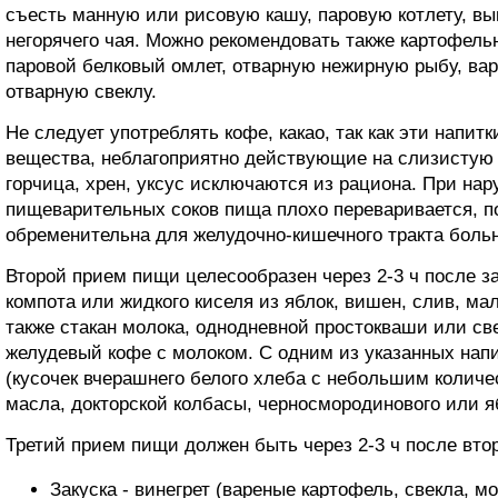
съесть манную или рисовую кашу, паровую котлету, вып
негорячего чая. Можно рекомендовать также картофель
паровой белковый омлет, отварную нежирную рыбу, вар
отварную свеклу.
Не следует употреблять кофе, какао, так как эти напи
вещества, неблагоприятно действующие на слизистую 
горчица, хрен, уксус исключаются из рациона. При на
пищеварительных соков пища плохо переваривается, п
обременительна для желудочно-кишечного тракта больн
Второй прием пищи целесообразен через 2-3 ч после з
компота или жидкого киселя из яблок, вишен, слив, м
также стакан молока, однодневной простокваши или св
желудевый кофе с молоком. С одним из указанных нап
(кусочек вчерашнего белого хлеба с небольшим количе
масла, докторской колбасы, черносмородинового или я
Третий прием пищи должен быть через 2-3 ч после втор
Закуска - винегрет (вареные картофель, свекла, 