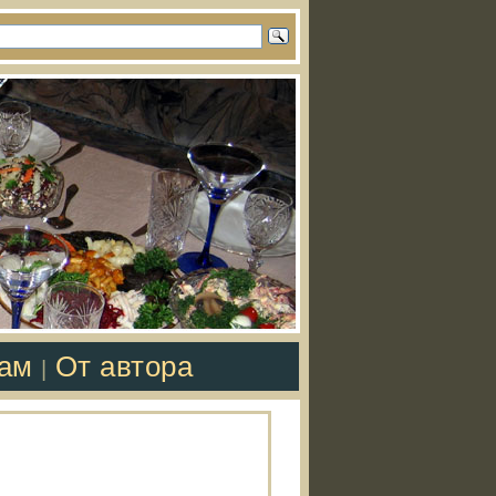
там
От автора
|