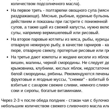
количеством подсолнечного масла).
На первое треть - полтарелки овощного супа (мя
раздражающе). Мясные, рыбные, куриные бульон
действием и показаны при гастрите с пониженной
супов, а также щей из свежей капусты, нужно вк
супы, например вермишелевый или рисовый.
На второе паровые котлеты из мяса, рыбы, курицы
отварную нежирную рыбу, в качестве гарниров - 
пюре, отварную свеклу, протертые рисовые или г
На третье дают компоты и жидкие кисели из яблок,
вишен, малины, черной смородины. Не следует де
крыжовника, клубники, кислых яблок, недостаточн
белой смородины, рябины. Рекомендуются печены
фруктовые и ягодные муссы, "снежки" - взбитый б
взбитые с сахаром свежие сливки, немного сливо
соки и сиропы, богатые витаминами.
Через 2-3 ч после обеда полдник - стакан чая с булочк
небольшим количеством свежего сливочного масла ил