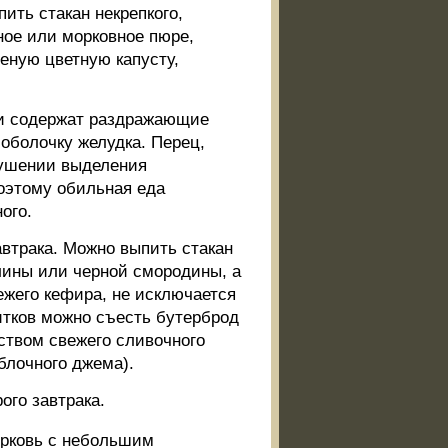
ить стакан некрепкого,
ное или морковное пюре,
еную цветную капусту,
тки содержат раздражающие
оболочку желудка. Перец,
рушении выделения
оэтому обильная еда
ого.
автрака. Можно выпить стакан
алины или черной смородины, а
ежего кефира, не исключается
итков можно съесть бутерброд
ством свежего сливочного
блочного джема).
ого завтрака.
морковь с небольшим