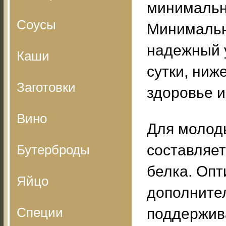
минимальн
Соусы
Минимальн
надежный у
Каши
сутки, ни
Заготовки
здоровье и
Вино
Для молод
составляет
Бутерброды
белка. Опт
Яйцо
дополнител
Специи
поддержив