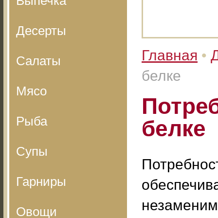
Выпечка
Десерты
Главная
•
Салаты
белке
Мясо
Потреб
Рыба
белке
Супы
Потребност
Гарниры
обеспечив
незаменим
Овощи