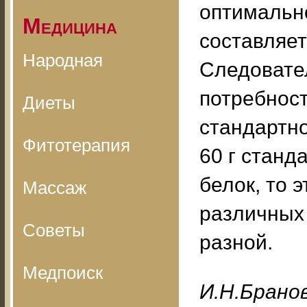
оптимально
Медицина
составляет
Народная
Следовате
потребност
Диеты
стандартно
Фитотерапия
60 г станд
белок, то э
Массаж
различных 
Советы
разной.
Медпоиск
И.H.Бpaнo