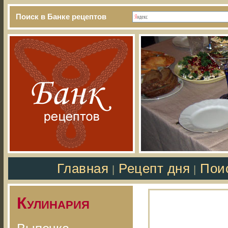
Поиск в Банке рецептов
Главная
Рецепт дня
Пои
|
|
Кулинария