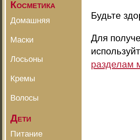
Косметика
Будьте здо
Домашняя
Для получ
Маски
используй
Лосьоны
разделам 
Кремы
Волосы
Дети
Питание