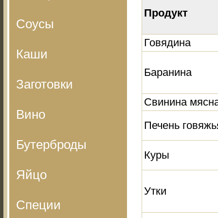
Продукт
Соусы
Говядина
Каши
Баранина
Заготовки
Свинина мясн
Вино
Печень говяжь
Бутерброды
Куры
Яйцо
Утки
Специи