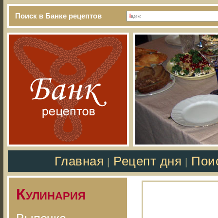
Поиск в Банке рецептов
Главная
Рецепт дня
Пои
|
|
Кулинария