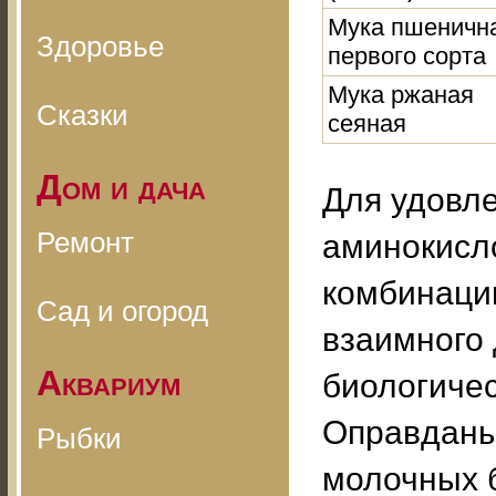
Мука пшеничн
Здоровье
первого сорта
Мука ржаная
Сказки
сеяная
Дом и дача
Для удовле
Ремонт
аминокисло
комбинаци
Сад и огород
взаимного
Аквариум
биологичес
Оправданы
Рыбки
молочных б