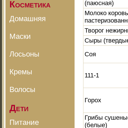
Косметика
(паюсная)
Молоко коров
Домашняя
пастеризованн
Творог нежир
Маски
Сыры (тверды
Лосьоны
Соя
Кремы
111-1
Волосы
Горох
Дети
Грибы сушены
Питание
(белые)