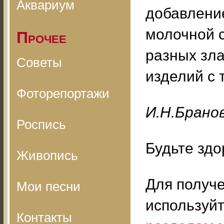
Аквариум
добавлени
молочной 
Прочее
разных зла
Советы
изделий с 
Фоторепортажи
И.H.Бpaнo
Роспись
Будьте здо
Живопись
Для получ
Мои песни
используй
Контакты