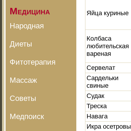
Медицина
Яйца куриные
Народная
Колбаса
Диеты
любительская
вареная
Фитотерапия
Сервелат
Сардельки
Массаж
свиные
Судак
Советы
Треска
Медпоиск
Навага
Икра осетровы