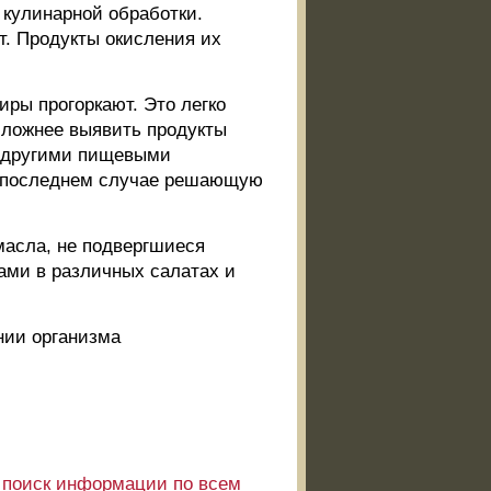
 кулинарной обработки.
. Продукты окисления их
иры прогоркают. Это легко
сложнее выявить продукты
с другими пищевыми
 В последнем случае решающую
масла, не подвергшиеся
ами в различных салатах и
нии организма
е
поиск информации по всем