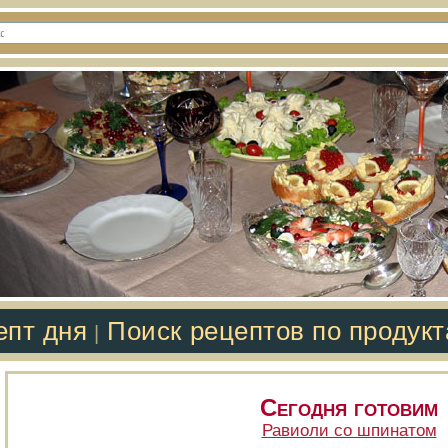
епт дня
Поиск рецептов по продук
|
Сегодня готовим
Равиоли со шпинатом