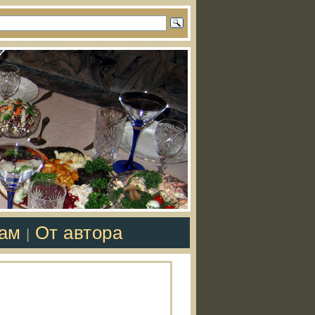
там
От автора
|