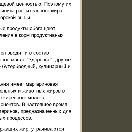
ищевой ценностью. Поэтому их
очника растительного жира.
орской рыбы.
ые продукты обогащают
ения в корм продуктивных
л вводят и в состав
чное масло "Здоровье", другие
е бутербродный, кулинарный и
ания имеет маргариновая
тельных и животных жиров в
зжиренного молока,
понентов. В настоящее время
гаринов, предназначенных для
ых процессов.
ержащих жир, утрачиваются