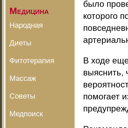
было пров
Медицина
которого п
Народная
повседнев
артериальн
Диеты
В ходе еще
Фитотерапия
выяснить, 
Массаж
вероятност
Советы
помогает и
предупреж
Медпоиск