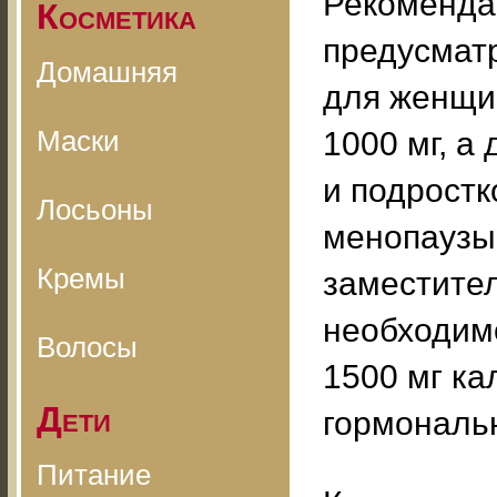
Рекоменда
Косметика
предусмат
Домашняя
для женщи
Маски
1000 мг, а
и подростк
Лосьоны
менопаузы
Кремы
заместите
необходим
Волосы
1500 мг ка
Дети
гормональн
Питание