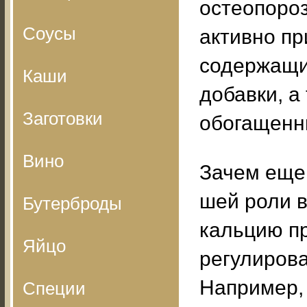
остеопороз
Соусы
активно п
содержащи
Каши
добавки, а
Заготовки
обогащенн
Вино
Зачем еще
шей роли 
Бутерброды
кальцию п
Яйцо
регулиров
Например,
Специи