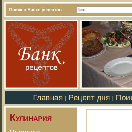
Поиск в Банке рецептов
Главная
Рецепт дня
Пои
|
|
Кулинария