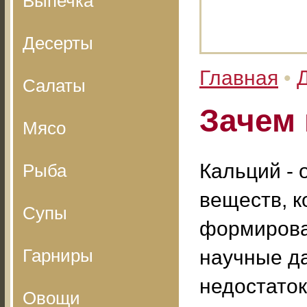
Выпечка
Десерты
Главная
•
Салаты
Зачем 
Мясо
Кальций -
Рыба
веществ, 
Супы
формирова
Гарниры
научные да
недостаток
Овощи