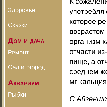
К сожален
Здоровье
употребляю
которое ре
Сказки
возрастом 
Дом и дача
организм к
отчасти из
Ремонт
пище, а от
Сад и огород
среднем ж
мг кальция
Аквариум
Рыбки
С.Айзенш