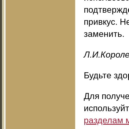
подтвержд
привкус. Н
заменить.
Л.И.Корол
Будьте здо
Для получ
используй
разделам 