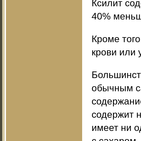
Ксилит сод
40% меньш
Кроме того
крови или 
Большинст
обычным с
содержание
содержит н
имеет ни о
с сахаром.