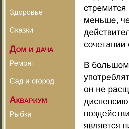
стремится к
Здоровье
меньше, че
Сказки
действител
сочетании
Дом и дача
Ремонт
В большом 
употреблят
Сад и огород
он не расщ
Аквариум
диспепсию.
воздействи
Рыбки
является п