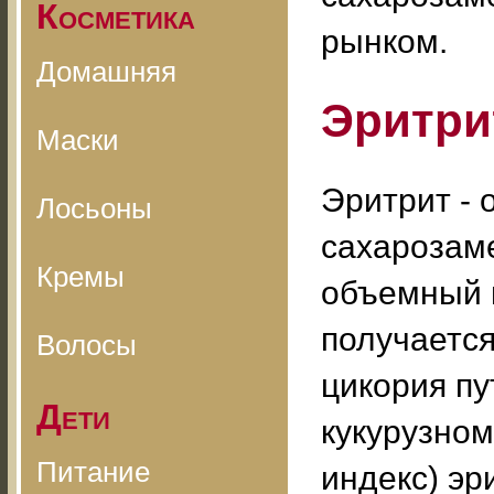
Косметика
рынком.
Домашняя
Эритри
Маски
Эритрит -
Лосьоны
сахарозам
Кремы
объемный п
получается
Волосы
цикория п
Дети
кукурузном
Питание
индекс) эр