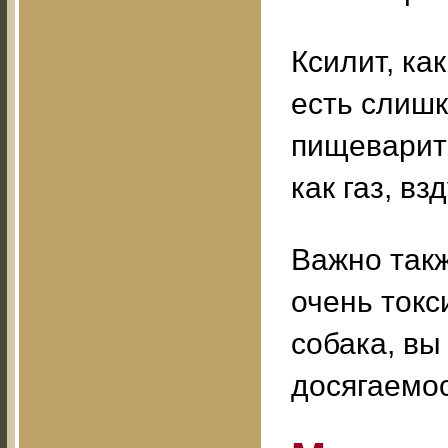
Ксилит, ка
есть слиш
пищеварит
как газ, вз
Важно такж
очень токс
собака, вы
досягаемос