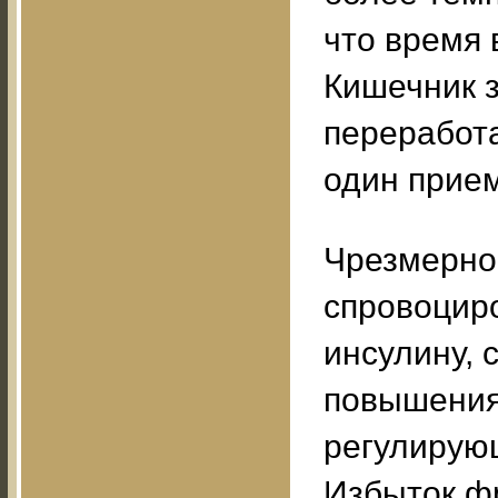
что время 
Кишечник 
переработа
один прие
Чрезмерно
спровоциро
инсулину, 
повышения 
регулирующ
Избыток ф