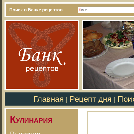
Поиск в Банке рецептов
Главная
Рецепт дня
Пои
|
|
Кулинария