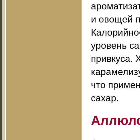
ароматизат
и овощей 
Калорийнос
уровень са
привкуса. 
карамелизу
что примен
сахар.
Аллюл