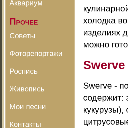
Аквариум
кулинарной
холодка во
Прочее
изделиях д
Советы
можно гото
Фоторепортажи
Swerve
Роспись
Swerve - п
Живопись
содержит: 
Мои песни
кукурузы),
цитрусовые
Контакты