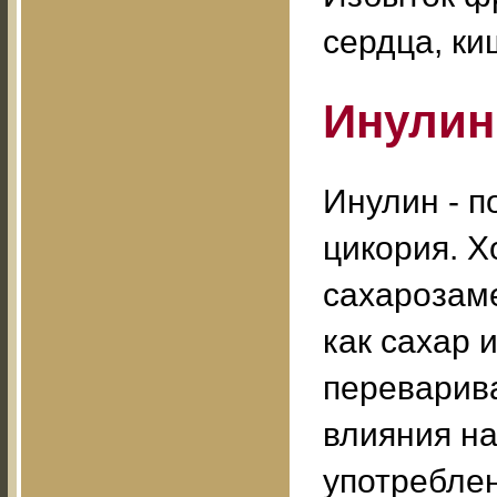
сердца, ки
Инулин
Инулин - п
цикория. Х
сахарозаме
как сахар 
переварива
влияния на
употреблен