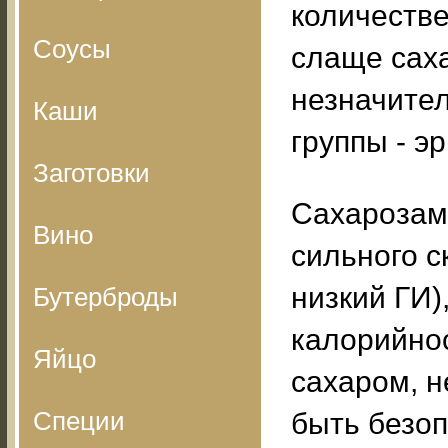
количестве
Соусы
слаще саха
незначите
Каши
группы - эр
Заготовки
Сахарозам
Вино
сильного ск
низкий ГИ)
Бутерброды
калорийнос
Яйцо
сахаром, н
Специи
быть безоп