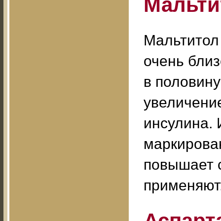
Мальти
Мальтитол 
очень близ
в половину
увеличение
инсулина. 
маркирован
повышает с
применяют
Аспарт