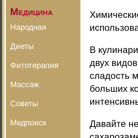
Медицина
Химически
Народная
использов
Диеты
В кулинар
двух видов
Фитотерапия
сладость м
Массаж
больших ко
интенсивны
Советы
Медпоиск
Давайте н
сахарозам