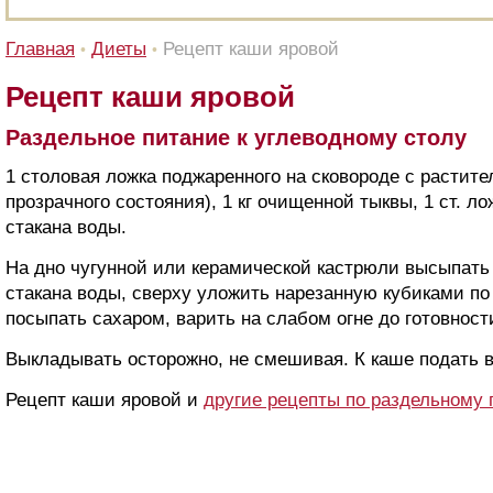
Главная
Диеты
Рецепт каши яровой
•
•
Рецепт каши яровой
Раздельное питание к углеводному столу
1 столовая ложка поджаренного на сковороде с растит
прозрачного состояния), 1 кг очищенной тыквы, 1 ст. лож
стакана воды.
На дно чугунной или керамической кастрюли высыпать
стакана воды, сверху уложить нарезанную кубиками по 
посыпать сахаром, варить на слабом огне до готовност
Выкладывать осторожно, не смешивая. К каше подать ва
Рецепт каши яровой и
другие рецепты по раздельному