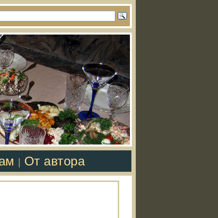
там
От автора
|