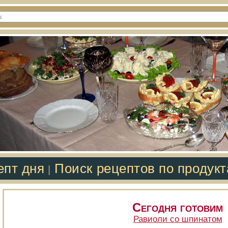
епт дня
Поиск рецептов по продук
|
Сегодня готовим
Равиоли со шпинатом