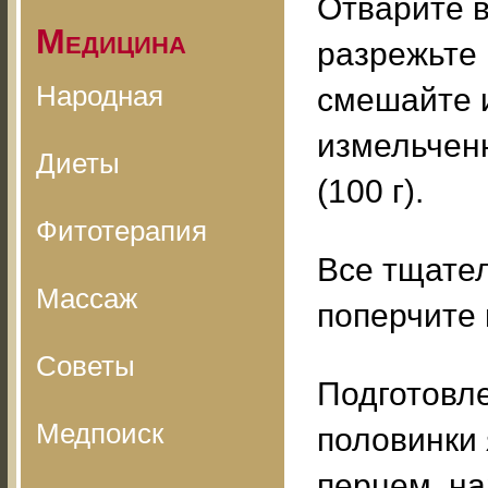
Отварите в
Медицина
разрежьте 
Народная
смешайте и
измельчен
Диеты
(100 г).
Фитотерапия
Все тщате
Массаж
поперчите 
Советы
Подготовл
Медпоиск
половинки 
перцем, на