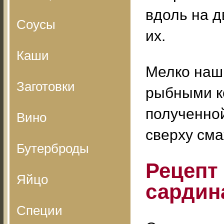
вдоль на д
Соусы
их.
Каши
Мелко наши
Заготовки
рыбными ко
полученной
Вино
сверху сма
Бутерброды
Рецепт
Яйцо
сардин
Специи