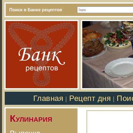
Поиск в Банке рецептов
Главная
Рецепт дня
Пои
|
|
Кулинария