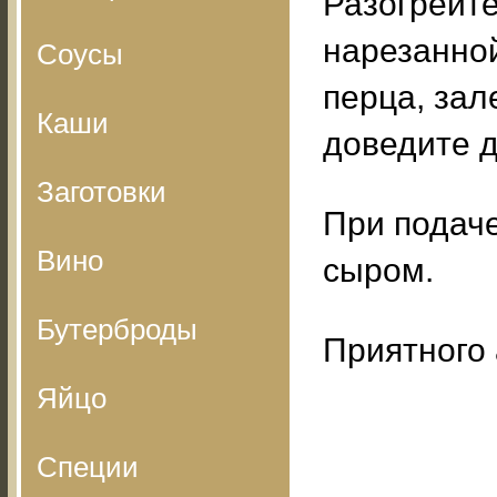
Разогрейте
нарезанной
Соусы
перца, зал
Каши
доведите д
Заготовки
При подаче
Вино
сыром.
Бутерброды
Приятного 
Яйцо
Специи