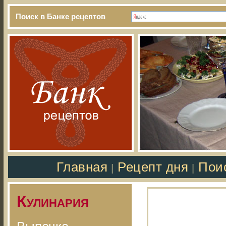
Поиск в Банке рецептов
Главная
Рецепт дня
Пои
|
|
Кулинария