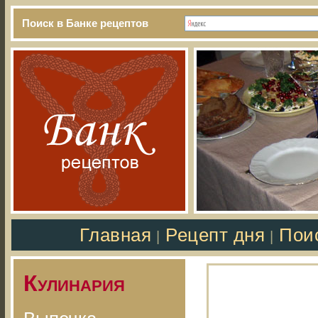
Поиск в Банке рецептов
Главная
Рецепт дня
Пои
|
|
Кулинария