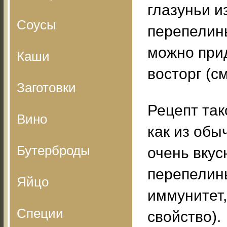
глазуньи и
Соусы
перепелин
можно при
Каши
восторг (см
Заготовки
Рецепт так
Вино
как из обы
Бутерброды
очень вкус
перепелины
Яйцо
иммунитет,
Специи
свойство).