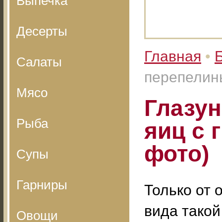
Выпечка
Десерты
Главная
•
Салаты
перепелины
Мясо
Глазун
Рыба
яиц с 
фото)
Супы
Гарниры
Только от 
вида такой
Овощи