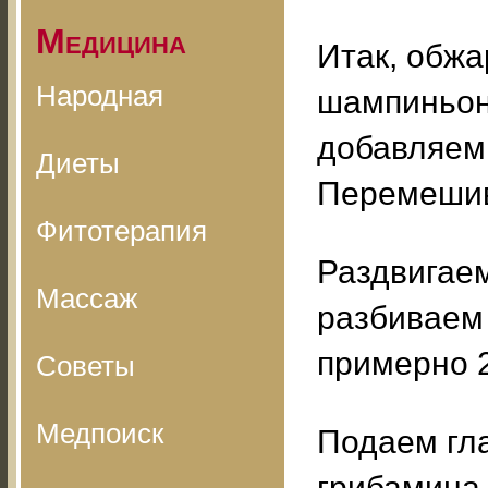
Медицина
Итак, обжа
Народная
шампиньоно
добавляем 
Диеты
Перемеши
Фитотерапия
Раздвигаем
Массаж
разбиваем
примерно 
Советы
Медпоиск
Подаем гла
грибамина 