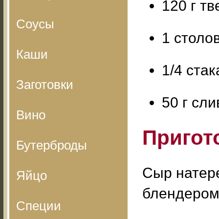
120 г тв
Соусы
1 столо
Каши
1/4 стак
Заготовки
50 г сл
Вино
Пригот
Бутерброды
Сыр натере
Яйцо
блендером 
Специи