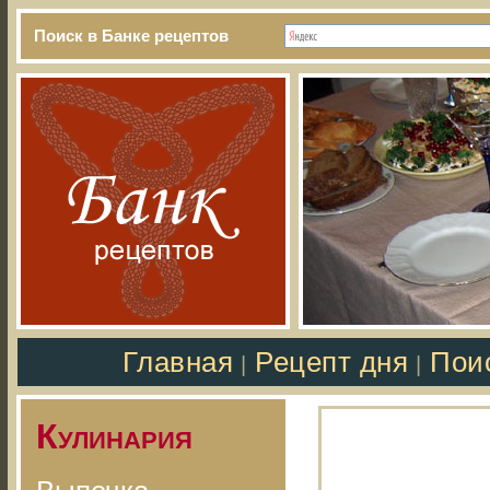
Поиск в Банке рецептов
Главная
Рецепт дня
Пои
|
|
Кулинария