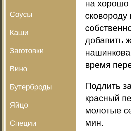
на хорошо 
Соусы
сковороду 
собственно
Каши
добавить ж
Заготовки
нашинкован
время пере
Вино
Подлить за
Бутерброды
красный пе
Яйцо
молотые се
мин.
Специи