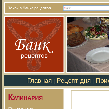
Поиск в Банке рецептов
Главная
Рецепт дня
Пои
|
|
Кулинария