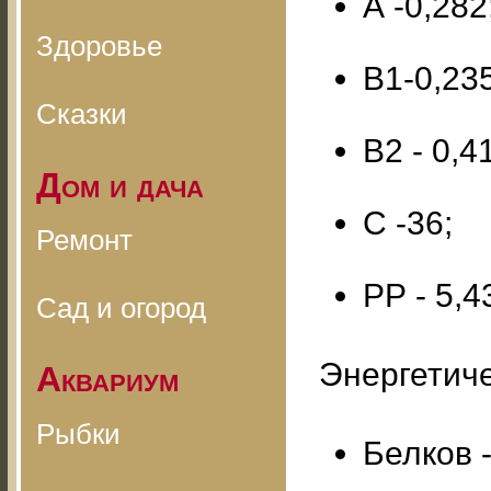
А -0,282
Здоровье
В1-0,235
Сказки
В2 - 0,4
Дом и дача
С -36;
Ремонт
РР - 5,4
Сад и огород
Энергетиче
Аквариум
Рыбки
Белков -