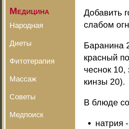
Медицина
Добавить г
слабом огн
Народная
Диеты
Баранина 2
красный по
Фитотерапия
чеснок 10,
Массаж
кинзы 20).
Советы
В блюде с
Медпоиск
натрия -