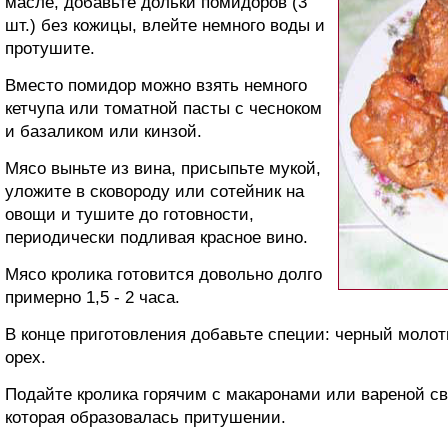
масле, добавьте дольки помидоров (3
шт.) без кожицы, влейте немного воды и
протушите.
Вместо помидор можно взять немного
кетчупа или томатной пасты с чесноком
и базаликом или кинзой.
Мясо выньте из вина, присыпьте мукой,
уложите в сковороду или сотейник на
овощи и тушите до готовности,
периодически подливая красное вино.
Мясо кролика готовится довольно долго
примерно 1,5 - 2 часа.
В конце приготовления добавьте специи: черный молот
орех.
Подайте кролика горячим с макаронами или вареной св
которая образовалась притушении.