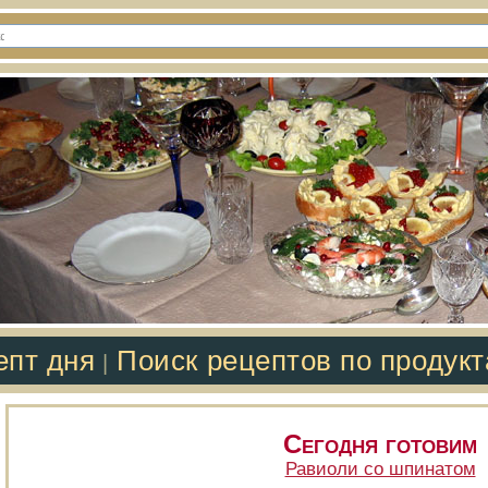
епт дня
Поиск рецептов по продук
|
Сегодня готовим
Равиоли со шпинатом